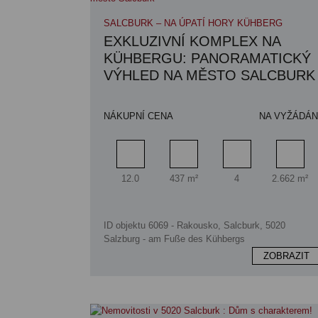
SALCBURK – NA ÚPATÍ HORY KÜHBERG
EXKLUZIVNÍ KOMPLEX NA
KÜHBERGU: PANORAMATICKÝ
VÝHLED NA MĚSTO SALCBURK
NÁKUPNÍ CENA
NA VYŽÁDÁN
Pokoj
Obytný prostor
Koupelna
Ploch
12.0
437 m²
4
2.662 m²
ID objektu 6069 - Rakousko, Salcburk, 5020
Salzburg - am Fuße des Kühbergs
ZOBRAZIT