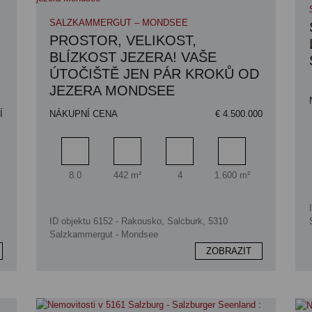
SALZKAMMERGUT – MONDSEE
PROSTOR, VELIKOST,
BLÍZKOST JEZERA! VAŠE
ÚTOČIŠTĚ JEN PÁR KROKŮ OD
JEZERA MONDSEE
Í
NÁKUPNÍ CENA
€ 4.500.000
a pozemku
Pokoj
Obytný prostor
Koupelna
Plocha pozemku
8.0
442 m²
4
1.600 m²
ID objektu 6152 - Rakousko, Salcburk, 5310
Salzkammergut - Mondsee
ZOBRAZIT