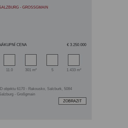
SALZBURG - GROSSGMAIN
NÁKUPNÍ CENA
€ 3.250.000
Pokoj
Obytný prostor
Koupelna
Plocha pozemku
11.0
301 m²
5
1.433 m²
ID objektu 6170 - Rakousko, Salcburk, 5084
Salzburg - Großgmain
ZOBRAZIT