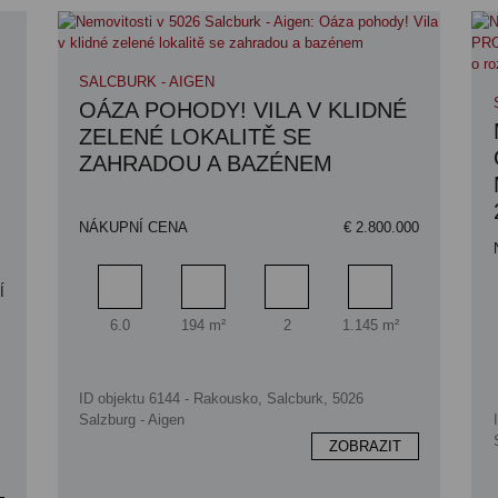
SALCBURK - AIGEN
OÁZA POHODY! VILA V KLIDNÉ
ZELENÉ LOKALITĚ SE
ZAHRADOU A BAZÉNEM
NÁKUPNÍ CENA
€ 2.800.000
Í
Pokoj
Obytný prostor
Koupelna
Plocha pozemku
6.0
194 m²
2
1.145 m²
ID objektu 6144 - Rakousko, Salcburk, 5026
Salzburg - Aigen
ZOBRAZIT