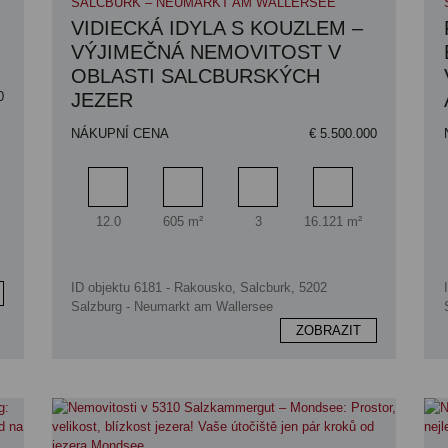
SALCBURK – NEUMARKT AM WALLERSEE
VIDIECKÁ IDYLA S KOUZLEM –
VÝJIMEČNÁ NEMOVITOST V
OBLASTI SALCBURSKÝCH
JEZER
0
NÁKUPNÍ CENA
€ 5.500.000
a pozemku
Pokoj
Obytný prostor
Koupelna
Plocha pozemku
12.0
605 m²
3
16.121 m²
ID objektu 6181 - Rakousko, Salcburk, 5202
Salzburg - Neumarkt am Wallersee
ZOBRAZIT