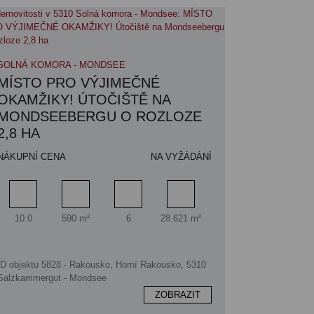
SOLNÁ KOMORA - MONDSEE
MÍSTO PRO VÝJIMEČNÉ
OKAMŽIKY! ÚTOČIŠTĚ NA
MONDSEEBERGU O ROZLOZE
2,8 HA
NÁKUPNÍ CENA
NA VYŽÁDÁNÍ
Pokoj
Obytný prostor
Koupelna
Plocha pozemku
10.0
590 m²
6
28.621 m²
ID objektu 5828 - Rakousko, Horní Rakousko, 5310
Salzkammergut - Mondsee
ZOBRAZIT