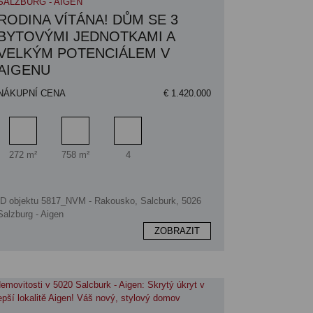
SALZBURG - AIGEN
RODINA VÍTÁNA! DŮM SE 3
BYTOVÝMI JEDNOTKAMI A
VELKÝM POTENCIÁLEM V
AIGENU
NÁKUPNÍ CENA
€ 1.420.000
Obytný prostor
Plocha pozemku
Počet parkovacích míst
272 m²
758 m²
4
ID objektu 5817_NVM - Rakousko, Salcburk, 5026
Salzburg - Aigen
ZOBRAZIT