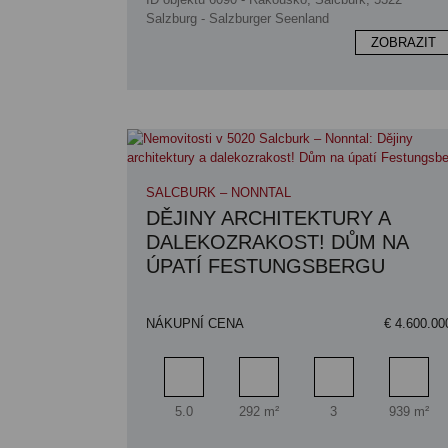
Salzburg - Salzburger Seenland
ZOBRAZIT
SALCBURK – NONNTAL
DĚJINY ARCHITEKTURY A
DALEKOZRAKOST! DŮM NA
ÚPATÍ FESTUNGSBERGU
NÁKUPNÍ CENA
€ 4.600.00
Pokoj
Obytný prostor
Koupelna
Ploch
5.0
292 m²
3
939 m²