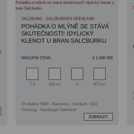
SALZBURG - SALZBURGER SEENLAND
POHÁDKA O MLÝNĚ SE STÁVÁ
SKUTEČNOSTÍ! IDYLICKÝ
KLENOT U BRAN SALCBURKU
0
NÁKUPNÍ CENA
€ 1.090.000
a pozemku
Pokoj
Obytný prostor
Koupelna
Plocha pozemku
7.0
248 m²
6
873 m²
ID objektu 5980 - Rakousko, Salcburk, 5161
Salzburg - Salzburger Seenland
ZOBRAZIT