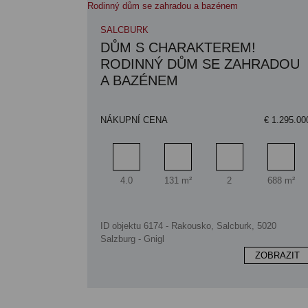
SALCBURK
DŮM S CHARAKTEREM!
RODINNÝ DŮM SE ZAHRADOU
A BAZÉNEM
NÁKUPNÍ CENA
€ 1.295.00
Pokoj
Obytný prostor
Koupelna
Ploch
4.0
131 m²
2
688 m²
ID objektu 6174 - Rakousko, Salcburk, 5020
Salzburg - Gnigl
ZOBRAZIT