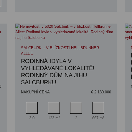
SALCBURK – V BLÍZKOSTI HELLBRUNNER
ALLEE
RODINNÁ IDYLA V
VYHLEDÁVANÉ LOKALITĚ!
RODINNÝ DŮM NA JIHU
SALCBURKU
0
NÁKUPNÍ CENA
€ 2.180.000
a pozemku
Pokoj
Obytný prostor
Koupelna
Plocha pozemku
3.0
123 m²
2
667 m²