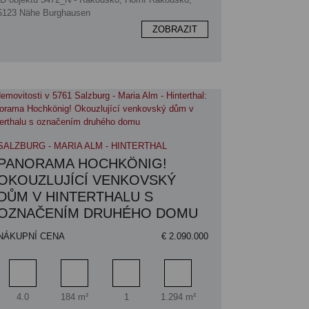
5123 Nähe Burghausen
ZOBRAZIT
SALZBURG - MARIA ALM - HINTERTHAL
PANORAMA HOCHKÖNIG!
OKOUZLUJÍCÍ VENKOVSKÝ
DŮM V HINTERTHALU S
OZNAČENÍM DRUHÉHO DOMU
NÁKUPNÍ CENA
€ 2.090.000
Pokoj
Obytný prostor
Koupelna
Plocha pozemku
4.0
184 m²
1
1.294 m²