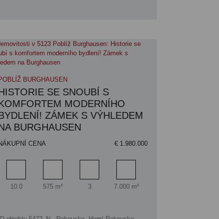
POBLÍŽ BURGHAUSEN
HISTORIE SE SNOUBÍ S
KOMFORTEM MODERNÍHO
BYDLENÍ! ZÁMEK S VÝHLEDEM
NA BURGHAUSEN
NÁKUPNÍ CENA
€ 1.980.000
Pokoj
Obytný prostor
Koupelna
Plocha pozemku
10.0
575 m²
3
7.000 m²
ID objektu 5472_N - Rakousko, Horní Rakousko,