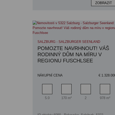
ZOBRAZIT
SALZBURG - SALZBURGER SEENLAND
POMOZTE NAVRHNOUT! VÁŠ
RODINNÝ DŮM NA MÍRU V
REGIONU FUSCHLSEE
NÁKUPNÍ CENA
€ 1.328.00
Pokoj
Obytný prostor
Koupelna
Ploch
5.0
170 m²
2
978 m²
ID objektu 6090 - Rakousko, Salcburk, 5322