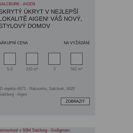
SALCBURK - AIGEN
SKRYTÝ ÚKRYT V NEJLEPŠÍ
LOKALITĚ AIGEN! VÁŠ NOVÝ,
STYLOVÝ DOMOV
NÁKUPNÍ CENA
NA VYŽÁDÁNÍ
Pokoj
Obytný prostor
Koupelna
Plocha pozemku
5.0
210 m²
3
562 m²
ID objektu 6071 - Rakousko, Salcburk, 5020
Salzburg - Aigen
ZOBRAZIT