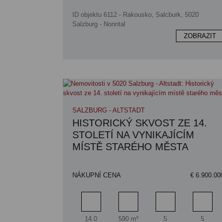
ID objektu 6112 - Rakousko, Salcburk, 5020
Salzburg - Nonntal
ZOBRAZIT
SALZBURG - ALTSTADT
HISTORICKÝ SKVOST ZE 14.
STOLETÍ NA VYNIKAJÍCÍM
MÍSTĚ STARÉHO MĚSTA
NÁKUPNÍ CENA
€ 6.900.00
Pokoj
Obytný prostor
Koupelna
Počet 
14.0
590 m²
5
5