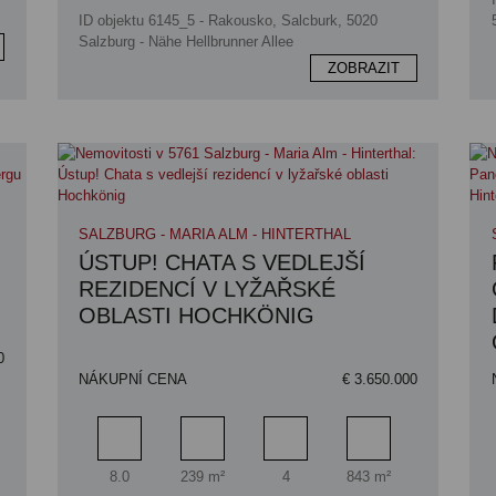
ID objektu 6145_5 - Rakousko, Salcburk, 5020
Salzburg - Nähe Hellbrunner Allee
ZOBRAZIT
SALZBURG - MARIA ALM - HINTERTHAL
ÚSTUP! CHATA S VEDLEJŠÍ
REZIDENCÍ V LYŽAŘSKÉ
OBLASTI HOCHKÖNIG
0
NÁKUPNÍ CENA
€ 3.650.000
a pozemku
Pokoj
Obytný prostor
Koupelna
Plocha pozemku
8.0
239 m²
4
843 m²