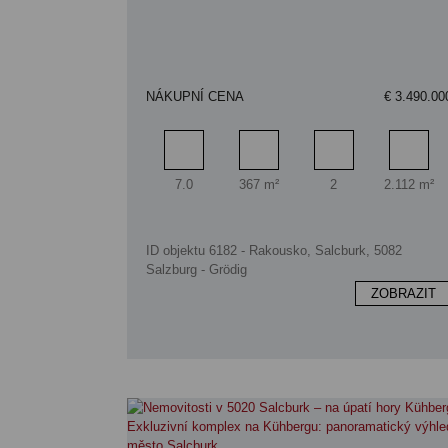
NÁKUPNÍ CENA
€ 3.490.00
Pokoj
Obytný prostor
Koupelna
Ploch
7.0
367 m²
2
2.112 m²
ID objektu 6182 - Rakousko, Salcburk, 5082
Salzburg - Grödig
ZOBRAZIT