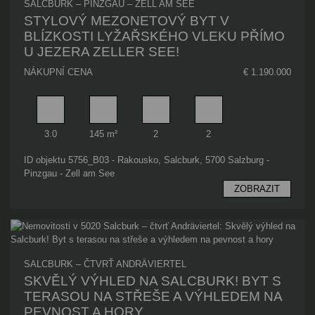
SALCBURK – PINZGAU – ZELL AM SEE
STYLOVÝ MEZONETOVÝ BYT V
BLÍZKOSTI LYŽAŘSKÉHO VLEKU PŘÍMO
U JEZERA ZELLER SEE!
NÁKUPNÍ CENA
€ 1.190.000
Pokoj
Obytný prostor
Koupelna
Ložnice
3.0
145 m²
2
2
ID objektu 5756_B03 - Rakousko, Salcburk, 5700 Salzburg -
Pinzgau - Zell am See
ZOBRAZIT
SALCBURK – ČTVRŤ ANDRÄVIERTEL
SKVĚLÝ VÝHLED NA SALCBURK! BYT S
TERASOU NA STŘEŠE A VÝHLEDEM NA
PEVNOST A HORY