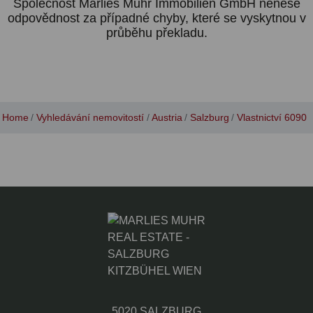
Společnost Marlies Muhr Immobilien GmbH nenese
odpovědnost za případné chyby, které se vyskytnou v
průběhu překladu.
Home
Vyhledávání nemovitostí
Austria
Salzburg
Vlastnictví 6090
5020 SALZBURG