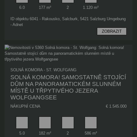
Pokoj
Obytný prostor
Koupelna
Plocha pozemku
6.0
177 m²
2
1.120 m²
ID objektu 6041 - Rakousko, Salcburk, 5421 Salzburg Umgebung
- Adnet
ZOBRAZIT
SOLNÁ KOMORA - ST. WOLFGANG
SOLNÁ KOMORA! SAMOSTATNĚ STOJÍCÍ
DŮM NA PANORAMATICKÉM SLUNNÉM
MÍSTĚ U TŘPYTIVÉHO JEZERA
WOLFGANGSEE
NÁKUPNÍ CENA
€ 1.545.000
Pokoj
Obytný prostor
Koupelna
Plocha pozemku
5.0
182 m²
2
586 m²