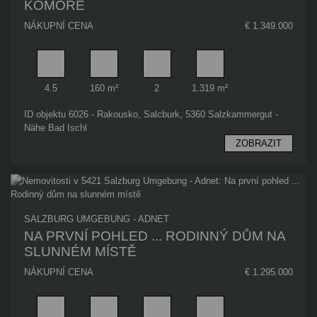
KOMOŘE
NÁKUPNÍ CENA
€ 1.349.000
Pokoj
Obytný prostor
Koupelna
Plocha pozemku
4.5
160 m²
2
1.319 m²
ID objektu 6026 - Rakousko, Salcburk, 5360 Salzkammergut -
Nähe Bad Ischl
ZOBRAZIT
SALZBURG UMGEBUNG - ADNET
NA PRVNÍ POHLED ... RODINNÝ DŮM NA
SLUNNÉM MÍSTĚ
NÁKUPNÍ CENA
€ 1.295.000