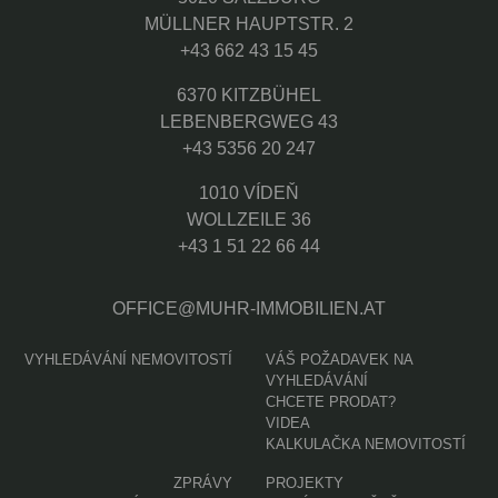
MÜLLNER HAUPTSTR. 2
+43 662 43 15 45
6370 KITZBÜHEL
LEBENBERGWEG 43
+43 5356 20 247
1010 VÍDEŇ
WOLLZEILE 36
+43 1 51 22 66 44
OFFICE@MUHR-IMMOBILIEN.AT
VYHLEDÁVÁNÍ NEMOVITOSTÍ
VÁŠ POŽADAVEK NA
VYHLEDÁVÁNÍ
CHCETE PRODAT?
VIDEA
KALKULAČKA NEMOVITOSTÍ
ZPRÁVY
PROJEKTY