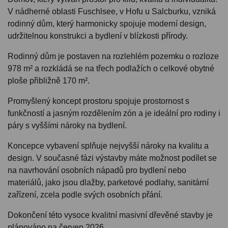
V nádherné oblasti Fuschlsee, v Hofu u Salcburku, vzniká
rodinný dům, který harmonicky spojuje moderní design,
udržitelnou konstrukci a bydlení v blízkosti přírody.
Rodinný dům je postaven na rozlehlém pozemku o rozloze
978 m² a rozkládá se na třech podlažích o celkové obytné
ploše přibližně 170 m².
Promyšlený koncept prostoru spojuje prostornost s
funkčností a jasným rozdělením zón a je ideální pro rodiny i
páry s vyššími nároky na bydlení.
Koncepce vybavení splňuje nejvyšší nároky na kvalitu a
design. V současné fázi výstavby máte možnost podílet se
na navrhování osobních nápadů pro bydlení nebo
materiálů, jako jsou dlažby, parketové podlahy, sanitární
zařízení, zcela podle svých osobních přání.
Dokončení této vysoce kvalitní masivní dřevěné stavby je
plánováno na červen 2026.