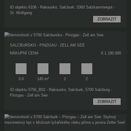
ID objektu 6106 - Rakousko, Salcburk, 5360 Salzkammergut -
St. Wolfgang
ZOBRAZIT
SALCBURSKO - PINZGAU - ZELL AM SEE
NÁKUPNÍ CENA
€ 1.190.000
Pokoj
Obytný prostor
Koupelna
Ložnice
3.0
145 m²
2
2
ID objektu 5756_B02 - Rakousko, Salcburk, 5700 Salzburg -
Pinzgau - Zell am See
ZOBRAZIT