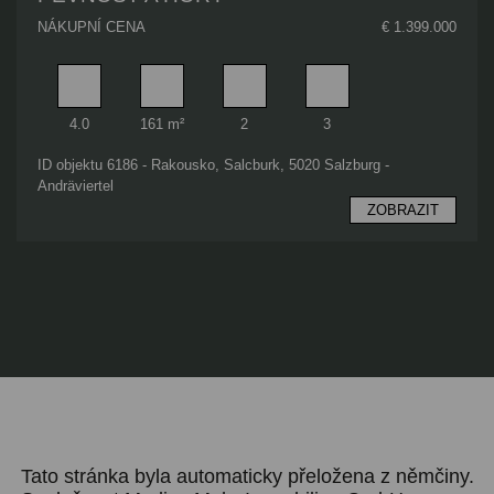
NÁKUPNÍ CENA
€ 1.399.000
Pokoj
Obytný prostor
Koupelna
Ložnice
4.0
161 m²
2
3
ID objektu 6186 - Rakousko, Salcburk, 5020 Salzburg -
Andräviertel
ZOBRAZIT
Tato stránka byla automaticky přeložena z němčiny.