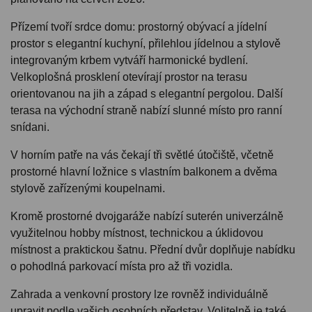
Přízemí tvoří srdce domu: prostorný obývací a jídelní
prostor s elegantní kuchyní, přilehlou jídelnou a stylově
integrovaným krbem vytváří harmonické bydlení.
Velkoplošná prosklení otevírají prostor na terasu
orientovanou na jih a západ s elegantní pergolou. Další
terasa na východní straně nabízí slunné místo pro ranní
snídani.
V horním patře na vás čekají tři světlé útočiště, včetně
prostorné hlavní ložnice s vlastním balkonem a dvěma
stylově zařízenými koupelnami.
Kromě prostorné dvojgaráže nabízí suterén univerzálně
využitelnou hobby místnost, technickou a úklidovou
místnost a praktickou šatnu. Přední dvůr doplňuje nabídku
o pohodlná parkovací místa pro až tři vozidla.
Zahrada a venkovní prostory lze rovněž individuálně
upravit podle vašich osobních představ. Volitelně je také