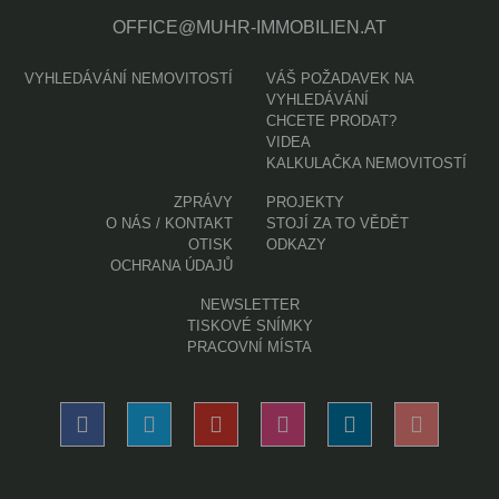
OFFICE@MUHR-IMMOBILIEN.AT
VYHLEDÁVÁNÍ NEMOVITOSTÍ
VÁŠ POŽADAVEK NA
VYHLEDÁVÁNÍ
CHCETE PRODAT?
VIDEA
KALKULAČKA NEMOVITOSTÍ
(AKTUELLE SEITE)
ZPRÁVY
PROJEKTY
O NÁS / KONTAKT
STOJÍ ZA TO VĚDĚT
OTISK
ODKAZY
OCHRANA ÚDAJŮ
NEWSLETTER
TISKOVÉ SNÍMKY
PRACOVNÍ MÍSTA