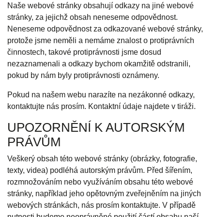
Naše webové stránky obsahují odkazy na jiné webové
stránky, za jejichž obsah neneseme odpovědnost.
Neneseme odpovědnost za odkazované webové stránky,
protože jsme neměli a nemáme znalost o protiprávních
činnostech, takové protiprávnosti jsme dosud
nezaznamenali a odkazy bychom okamžitě odstranili,
pokud by nám byly protiprávnosti oznámeny.
Pokud na našem webu narazíte na nezákonné odkazy,
kontaktujte nás prosím. Kontaktní údaje najdete v tiráži.
UPOZORNĚNÍ K AUTORSKÝM
PRÁVŮM
Veškerý obsah této webové stránky (obrázky, fotografie,
texty, videa) podléhá autorským právům. Před šířením,
rozmnožováním nebo využíváním obsahu této webové
stránky, například jeho opětovným zveřejněním na jiných
webových stránkách, nás prosím kontaktujte. V případě
nutnosti budeme neoprávněné použití částí obsahu naší