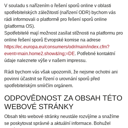
V souladu s nařízením o řešení sporů online v oblasti
spotřebitelských záležitostí (nařízení ODR) bychom vás
rádi informovali o platformě pro řešení sporů online
(platforma OS).
Spotřebitelé mají možnost zasílat stížnosti na platformu pro
online řešení sporů Evropské komise na adrese
https://ec.europa.eu/consumers/odr/main/index.cfm?
event=main.home2.show&lng;=DE
. Potřebné kontaktní
údaje naleznete výše v našem impressu.
Rádi bychom vás však upozornili, že nejsme ochotni ani
povinni účastnit se řízení o urovnání sporů před
spotřebitelským smírčím orgánem.
ODPOVĚDNOST ZA OBSAH TÉTO
WEBOVÉ STRÁNKY
Obsah této webové stránky neustále rozvíjíme a snažíme
se poskytovat správné a aktuální informace. Bohužel