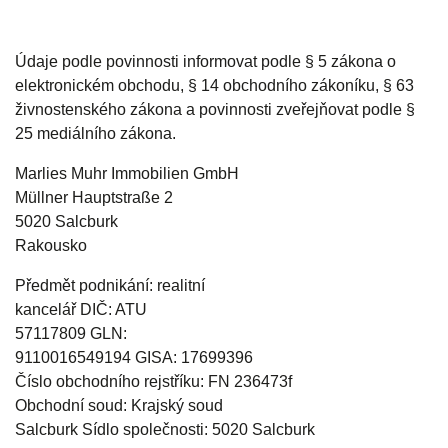
Údaje podle povinnosti informovat podle § 5 zákona o
elektronickém obchodu, § 14 obchodního zákoníku, § 63
živnostenského zákona a povinnosti zveřejňovat podle §
25 mediálního zákona.
Marlies Muhr Immobilien GmbH
Müllner Hauptstraße 2
5020 Salcburk
Rakousko
Předmět podnikání:
realitní
kancelář DIČ:
ATU
57117809 GLN:
9110016549194 GISA:
17699396
Číslo obchodního rejstříku:
FN 236473f
Obchodní soud:
Krajský soud
Salcburk Sídlo společnosti:
5020 Salcburk