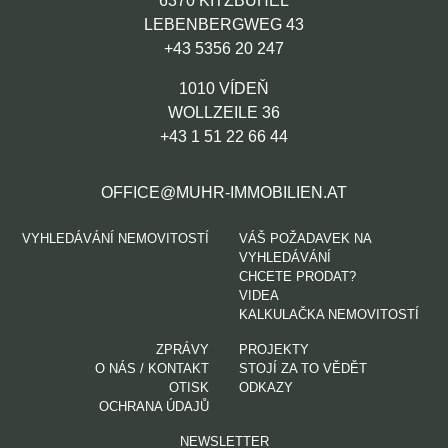
6370 KITZBÜHEL
LEBENBERGWEG 43
+43 5356 20 247
1010 VÍDEŇ
WOLLZEILE 36
+43 1 51 22 66 44
OFFICE@MUHR-IMMOBILIEN.AT
VYHLEDÁVÁNÍ NEMOVITOSTÍ
VÁŠ POŽADAVEK NA
VYHLEDÁVÁNÍ
CHCETE PRODAT?
VIDEA
KALKULAČKA NEMOVITOSTÍ
ZPRÁVY
PROJEKTY
O NÁS / KONTAKT
STOJÍ ZA TO VĚDĚT
(AKTUELLE SEITE)
OTISK
ODKAZY
OCHRANA ÚDAJŮ
NEWSLETTER