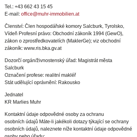
Tel.:
+43 662 43 15 45
E-mail:
office@muhr-immobilien.at
Členství:
Člen hospodářské komory Salcburk, Tyrolsko,
Vídeň Profesní právo:
Obchodní zákoník 1994 (GewO),
zákon o zprostředkovatelích (MaklerGe); viz obchodní
zákoník: www.ris.bka.gv.at
Dozorčí orgán/živnostenský úřad:
Magistrát města
Salcburk
Označení profese:
realitní makléř
Stát udělující oprávnění:
Rakousko
Jednatel
KR Marlies Muhr
Kontaktní údaje odpovědné osoby za ochranu
osobních
údajů Máte-li jakékoli dotazy týkající se ochrany
osobních údajů, naleznete níže kontaktní údaje odpovědné
osoby nebo úřadu: