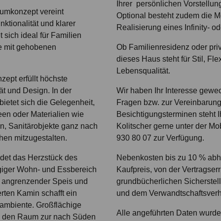
Ihrer persönlichen Vorstellun
umkonzept vereint
Optional besteht zudem die Mö
ktionalität und klarer
Realisierung eines Infinity- o
 sich ideal für Familien
e mit gehobenen
Ob Familienresidenz oder pri
dieses Haus steht für Stil, Fle
Lebensqualität.
ept erfüllt höchste
t und Design. In der
Wir haben Ihr Interesse gewec
ietet sich die Gelegenheit,
Fragen bzw. zur Vereinbarun
en oder Materialien wie
Besichtigungsterminen steht 
n, Sanitärobjekte ganz nach
Kolitscher gerne unter der M
en mitzugestalten.
930 80 07 zur Verfügung.
det das Herzstück des
Nebenkosten bis zu 10 % ab
giger Wohn- und Essbereich
Kaufpreis, von der Vertragserr
, angrenzender Speis und
grundbücherlichen Sicherstel
ierten Kamin schafft ein
und dem Verwandtschaftsverhä
mbiente. Großflächige
Alle angeführten Daten wurden
n den Raum zur nach Süden