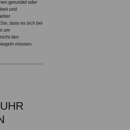
nen gerundet oder
gkeit und
ggeber
 Sie, dass es sich bei
os um
nicht den
piegeln müssen.
MUHR
N