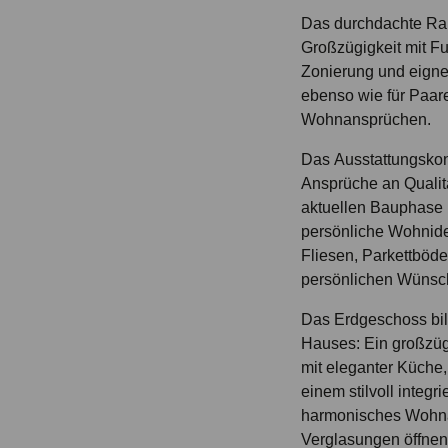
Das durchdachte Ra
Großzügigkeit mit Fun
Zonierung und eignet
ebenso wie für Paar
Wohnansprüchen.
Das Ausstattungskonz
Ansprüche an Qualitä
aktuellen Bauphase b
persönliche Wohnide
Fliesen, Parkettböde
persönlichen Wünsch
Das Erdgeschoss bil
Hauses: Ein großzü
mit eleganter Küche
einem stilvoll integr
harmonisches Wohna
Verglasungen öffne