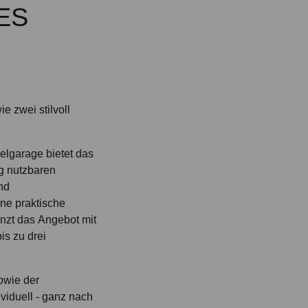
ES
e zwei stilvoll
lgarage bietet das
ig nutzbaren
nd
ne praktische
nzt das Angebot mit
is zu drei
owie der
viduell - ganz nach