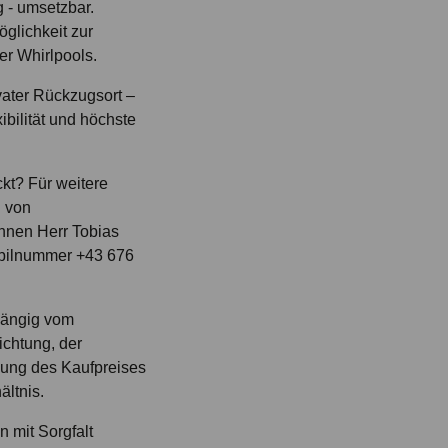
g - umsetzbar.
glichkeit zur
der Whirlpools.
vater Rückzugsort –
xibilität und höchste
kt? Für weitere
g von
Ihnen Herr Tobias
obilnummer +43 676
hängig vom
ichtung, der
lung des Kaufpreises
ltnis.
 mit Sorgfalt