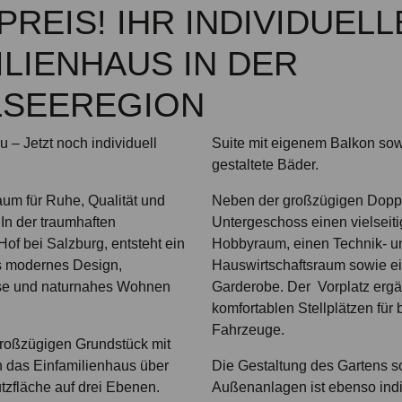
PREIS! IHR INDIVIDUELL
ILIENHAUS IN DER
LSEEREGION
 – Jetzt noch individuell
Suite mit eigenem Balkon sowi
gestaltete Bäder.
um für Ruhe, Qualität und
Neben der großzügigen Doppe
: In der traumhaften
Untergeschoss einen vielseit
Hof bei Salzburg, entsteht ein
Hobbyraum, einen Technik- u
s modernes Design,
Hauswirtschaftsraum sowie ei
se und naturnahes Wohnen
Garderobe. Der Vorplatz ergä
komfortablen Stellplätzen für b
Fahrzeuge.
großzügigen Grundstück mit
ch das Einfamilienhaus über
Die Gestaltung des Gartens s
zfläche auf drei Ebenen.
Außenanlagen ist ebenso indi