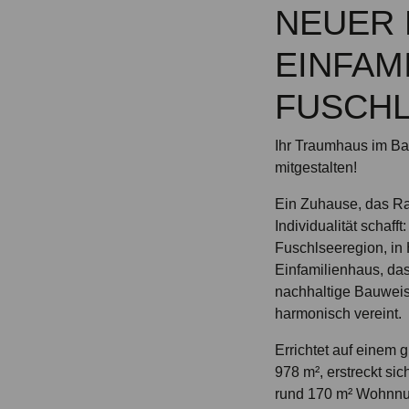
NEUER 
EINFAM
FUSCH
Ihr Traumhaus im Bau
mitgestalten!
Ein Zuhause, das Ra
Individualität schafft
Fuschlseeregion, in 
Einfamilienhaus, da
nachhaltige Bauwei
harmonisch vereint.
Errichtet auf einem 
978 m², erstreckt si
rund 170 m² Wohnnut