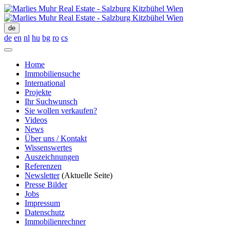
de
de
en
nl
hu
bg
ro
cs
Home
Immobiliensuche
International
Projekte
Ihr Suchwunsch
Sie wollen verkaufen?
Videos
News
Über uns / Kontakt
Wissenswertes
Auszeichnungen
Referenzen
Newsletter
(Aktuelle Seite)
Presse Bilder
Jobs
Impressum
Datenschutz
Immobilienrechner