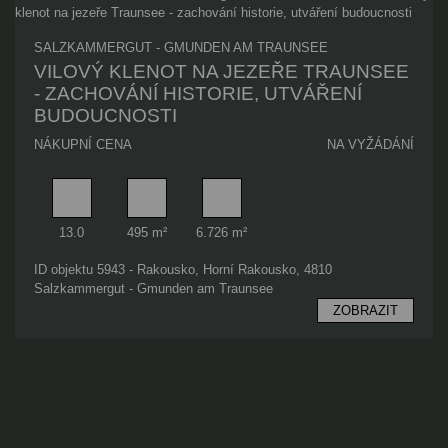
SALZKAMMERGUT - GMUNDEN AM TRAUNSEE
VILOVÝ KLENOT NA JEZEŘE TRAUNSEE
- ZACHOVÁNÍ HISTORIE, UTVÁŘENÍ
BUDOUCNOSTI
NÁKUPNÍ CENA
NA VYŽÁDÁNÍ
Pokoj
Využitelná plocha
Plocha pozemku
13.0
495 m²
6.726 m²
ID objektu 5943 - Rakousko, Horní Rakousko, 4810
Salzkammergut - Gmunden am Traunsee
ZOBRAZIT