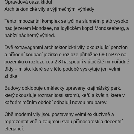
Opravdová oáza klidu!
Architektonické vily s výjimečnými výhledy
Tento impozantní komplex se tyčí na slunném plató vysoko
nad jezerem Mondsee, na idylickém kopci Mondseeberg, a
nabízí nádherný výhled.
Dvě extravagantní architektonické vily, okouzlující penzion
a přírodní koupací jezírko o rozloze přibližně 680 m² se na
pozemku o rozloze cca 2,8 ha spojují v útočiště mimořádné
třídy – místo, které se v této podobě vyskytuje jen velmi
zřídka.
Budovy obklopuje umělecky upravený krajinářský park,
který okouzluje rozmanitostí stromů, keřů a květin, které v
každém ročním období odhalují novou hru barev.
Obě moderní vily jsou postaveny velmi exkluzivně a
reprezentativně a zaujmou svou přímočarostí a decentní
elegancí.