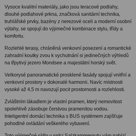
Vysoce kvalitní materiály, jako jsou teracové podlahy,
dlouhé podlahové prkna, značková sanitární technika,
truhlářské prvky, bazény z nerezové oceli a moderní osobní
výtahy, se spojují do výjimečné kombinace stylu, třídy a
komfortu.
Rozlehlé terasy, chráněná venkovní posezení a romantické
zahradní koutky zvou k vychutnání si jedinečných výhledů
na třpytivý jezero Mondsee a majestátní horský svět.
Velkorysé panoramatické prosklené fasády spojují vnitřní a
venkovní prostory v dokonalé harmonii. Navíc místnosti
vysoké až 4,5 m navozují pocit prostornosti a rozlehlosti.
Zvláštním lákadlem je vlastní pramen, který nemovitost
spolehlivě zásobuje čerstvou pramenitou vodou.
Inteligentní domácí technika s BUS systémem zajišťuje
pohodlné ovládání veškerého vybavení.
Toto výjimečné sídlo v srdci Salzkammergutu vám nabízí