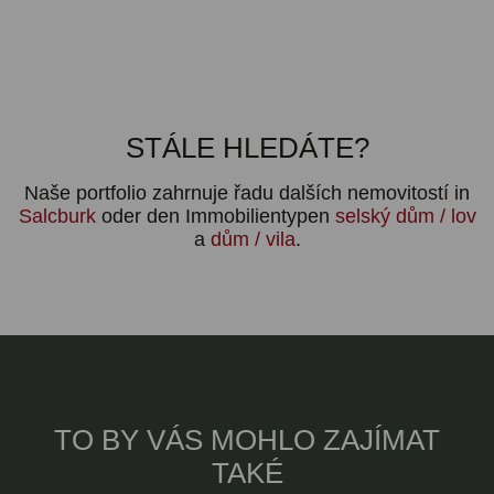
STÁLE HLEDÁTE?
Naše portfolio zahrnuje řadu dalších nemovitostí in
Salcburk
oder den Immobilientypen
selský dům / lov
a
dům / vila
.
TO BY VÁS MOHLO ZAJÍMAT
TAKÉ