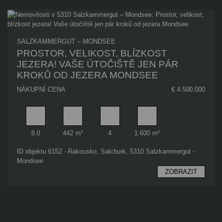
SALZKAMMERGUT – MONDSEE
PROSTOR, VELIKOST, BLÍZKOST
JEZERA! VAŠE ÚTOČIŠTĚ JEN PÁR
KROKŮ OD JEZERA MONDSEE
NÁKUPNÍ CENA
€ 4.500.000
Pokoj
Obytný prostor
Koupelna
Plocha pozemku
8.0
442 m²
4
1.600 m²
ID objektu 6152 - Rakousko, Salcburk, 5310 Salzkammergut -
Mondsee
ZOBRAZIT