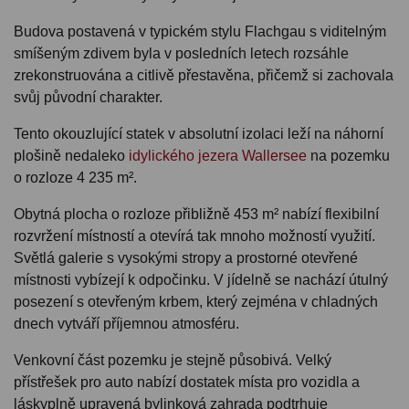
Budova postavená v typickém stylu Flachgau s viditelným
smíšeným zdivem byla v posledních letech rozsáhle
zrekonstruována a citlivě přestavěna, přičemž si zachovala
svůj původní charakter.
Tento okouzlující statek v absolutní izolaci leží na náhorní
plošině nedaleko
idylického jezera Wallersee
na pozemku
o rozloze 4 235 m².
Obytná plocha o rozloze přibližně 453 m² nabízí flexibilní
rozvržení místností a otevírá tak mnoho možností využití.
Světlá galerie s vysokými stropy a prostorné otevřené
místnosti vybízejí k odpočinku. V jídelně se nachází útulný
posezení s otevřeným krbem, který zejména v chladných
dnech vytváří příjemnou atmosféru.
Venkovní část pozemku je stejně působivá. Velký
přístřešek pro auto nabízí dostatek místa pro vozidla a
láskyplně upravená bylinková zahrada podtrhuje