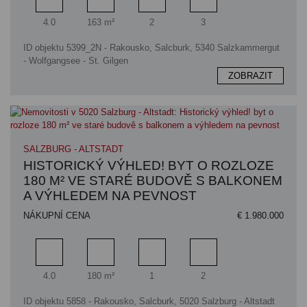
Pokoj
Obytný prostor
Koupelna
Ložnice
4.0
163 m²
2
3
ID objektu 5399_2N - Rakousko, Salcburk, 5340 Salzkammergut
- Wolfgangsee - St. Gilgen
ZOBRAZIT
SALZBURG - ALTSTADT
HISTORICKÝ VÝHLED! BYT O ROZLOZE
180 M² VE STARÉ BUDOVĚ S BALKONEM
A VÝHLEDEM NA PEVNOST
NÁKUPNÍ CENA
€ 1.980.000
Pokoj
Obytný prostor
Koupelna
Ložnice
4.0
180 m²
1
2
ID objektu 5858 - Rakousko, Salcburk, 5020 Salzburg - Altstadt