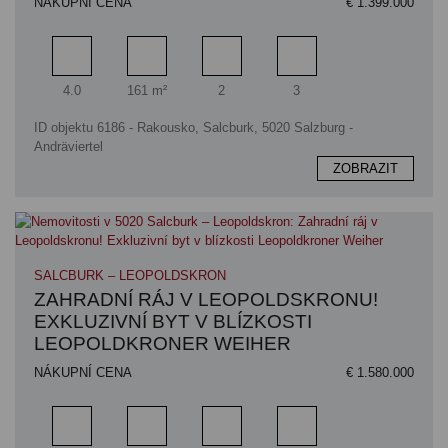
NÁKUPNÍ CENA
€ 1.399.000
Pokoj
Obytný prostor
Koupelna
Ložnice
4.0
161 m²
2
3
ID objektu 6186 - Rakousko, Salcburk, 5020 Salzburg -
Andräviertel
ZOBRAZIT
SALCBURK – LEOPOLDSKRON
ZAHRADNÍ RÁJ V LEOPOLDSKRONU!
EXKLUZIVNÍ BYT V BLÍZKOSTI
LEOPOLDKRONER WEIHER
NÁKUPNÍ CENA
€ 1.580.000