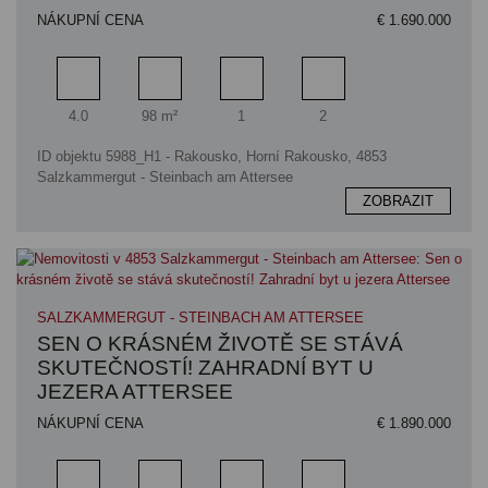
NÁKUPNÍ CENA
€ 1.690.000
Pokoj
Obytný prostor
Koupelna
Ložnice
4.0
98 m²
1
2
ID objektu 5988_H1 - Rakousko, Horní Rakousko, 4853
Salzkammergut - Steinbach am Attersee
ZOBRAZIT
SALZKAMMERGUT - STEINBACH AM ATTERSEE
SEN O KRÁSNÉM ŽIVOTĚ SE STÁVÁ
SKUTEČNOSTÍ! ZAHRADNÍ BYT U
JEZERA ATTERSEE
NÁKUPNÍ CENA
€ 1.890.000