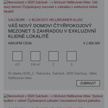
SALCBURK – V BLÍZKOSTI HELLBRUNNER ALLEE
VÁŠ NOVÝ DOMOV! ČTYŘPOKOJOVÝ
MEZONET S ZAHRADOU V EXKLUZIVNÍ
KLIDNÉ LOKALITĚ
NÁKUPNÍ CENA
€ 1.850.000
Pokoj
Obytný prostor
Koupelna
Ložnice
4.0
134 m²
2
3
ID objektu 6145_2 - Rakousko, Salcburk, 5020 Salzburg - Nähe
Hellbrunner Allee
ZOBRAZIT