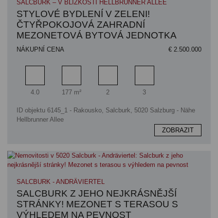
SALCBURK – V BLÍZKOSTI HELLBRUNNER ALLEE
STYLOVÉ BYDLENÍ V ZELENI!
ČTYŘPOKOJOVÁ ZAHRADNÍ
MEZONETOVÁ BYTOVÁ JEDNOTKA
NÁKUPNÍ CENA
€ 2.500.000
Pokoj
Obytný prostor
Koupelna
Ložnice
4.0
177 m²
2
3
ID objektu 6145_1 - Rakousko, Salcburk, 5020 Salzburg - Nähe
Hellbrunner Allee
ZOBRAZIT
SALCBURK - ANDRÄVIERTEL
SALCBURK Z JEHO NEJKRÁSNĚJŠÍ
STRÁNKY! MEZONET S TERASOU S
VÝHLEDEM NA PEVNOST