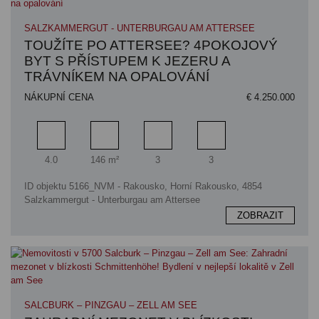
SALZKAMMERGUT - UNTERBURGAU AM ATTERSEE
TOUŽÍTE PO ATTERSEE? 4POKOJOVÝ
BYT S PŘÍSTUPEM K JEZERU A
TRÁVNÍKEM NA OPALOVÁNÍ
NÁKUPNÍ CENA
€ 4.250.000
Pokoj
Obytný prostor
Koupelna
Ložnice
4.0
146 m²
3
3
ID objektu 5166_NVM - Rakousko, Horní Rakousko, 4854
Salzkammergut - Unterburgau am Attersee
ZOBRAZIT
SALCBURK – PINZGAU – ZELL AM SEE