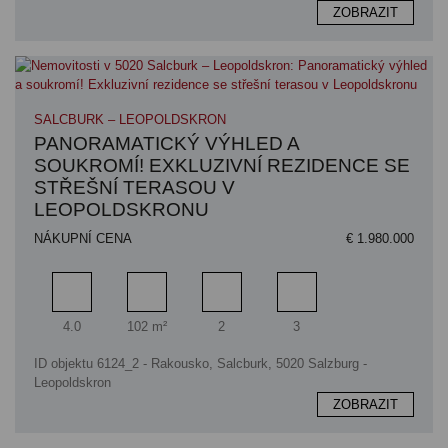
ZOBRAZIT
SALCBURK – LEOPOLDSKRON
PANORAMATICKÝ VÝHLED A
SOUKROMÍ! EXKLUZIVNÍ REZIDENCE SE
STŘEŠNÍ TERASOU V
LEOPOLDSKRONU
NÁKUPNÍ CENA
€ 1.980.000
Pokoj
Obytný prostor
Koupelna
Ložnice
4.0
102 m²
2
3
ID objektu 6124_2 - Rakousko, Salcburk, 5020 Salzburg -
Leopoldskron
ZOBRAZIT