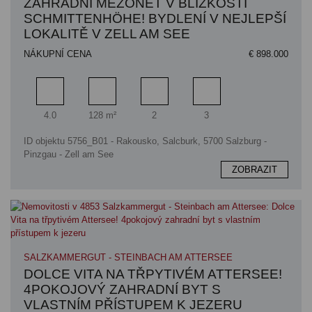
ZAHRADNÍ MEZONET V BLÍZKOSTI
SCHMITTENHÖHE! BYDLENÍ V NEJLEPŠÍ
LOKALITĚ V ZELL AM SEE
NÁKUPNÍ CENA
€ 898.000
Pokoj
Obytný prostor
Koupelna
Ložnice
4.0
128 m²
2
3
ID objektu 5756_B01 - Rakousko, Salcburk, 5700 Salzburg -
Pinzgau - Zell am See
ZOBRAZIT
SALZKAMMERGUT - STEINBACH AM ATTERSEE
DOLCE VITA NA TŘPYTIVÉM ATTERSEE!
4POKOJOVÝ ZAHRADNÍ BYT S
VLASTNÍM PŘÍSTUPEM K JEZERU