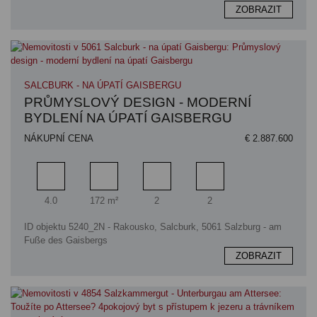
ZOBRAZIT
SALCBURK - NA ÚPATÍ GAISBERGU
PRŮMYSLOVÝ DESIGN - MODERNÍ
BYDLENÍ NA ÚPATÍ GAISBERGU
NÁKUPNÍ CENA
€ 2.887.600
Pokoj
Obytný prostor
Koupelna
Počet parkovacích míst
4.0
172 m²
2
2
ID objektu 5240_2N - Rakousko, Salcburk, 5061 Salzburg - am
Fuße des Gaisbergs
ZOBRAZIT