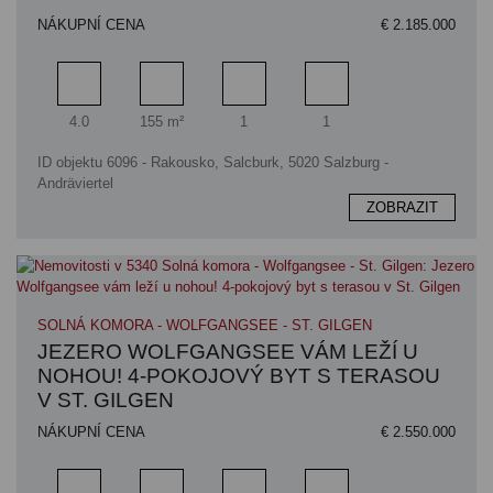
NÁKUPNÍ CENA
€ 2.185.000
Pokoj
Obytný prostor
Koupelna
Ložnice
4.0
155 m²
1
1
ID objektu 6096 - Rakousko, Salcburk, 5020 Salzburg -
Andräviertel
ZOBRAZIT
SOLNÁ KOMORA - WOLFGANGSEE - ST. GILGEN
JEZERO WOLFGANGSEE VÁM LEŽÍ U
NOHOU! 4-POKOJOVÝ BYT S TERASOU
V ST. GILGEN
NÁKUPNÍ CENA
€ 2.550.000