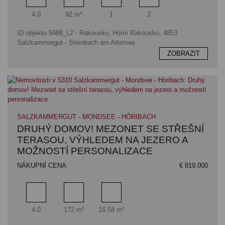
Pokoj
Obytný prostor
Koupelna
Ložnice
4.0
92 m²
1
2
ID objektu 5988_L2 - Rakousko, Horní Rakousko, 4853
Salzkammergut - Steinbach am Attersee
ZOBRAZIT
SALZKAMMERGUT - MONDSEE - HÖRIBACH
DRUHÝ DOMOV! MEZONET SE STŘEŠNÍ
TERASOU, VÝHLEDEM NA JEZERO A
MOŽNOSTÍ PERSONALIZACE
NÁKUPNÍ CENA
€ 819.000
Pokoj
Obytný prostor
Plocha terasy
4.0
172 m²
16.58 m²