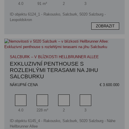
Pokoj
Obytný prostor
Koupelna
Ložnice
4.0
91 m²
2
3
ID objektu 6124_1 - Rakousko, Salcburk, 5020 Salzburg -
Leopoldskron
ZOBRAZIT
SALCBURK – V BLÍZKOSTI HELLBRUNNER ALLEE
EXKLUZIVNÍ PENTHOUSE S
ROZLEHLÝMI TERASAMI NA JIHU
SALCBURKU
NÁKUPNÍ CENA
€ 3.600.000
Pokoj
Obytný prostor
Koupelna
Ložnice
4.0
228 m²
2
3
ID objektu 6145_4 - Rakousko, Salcburk, 5020 Salzburg - Nähe
Hellbrunner Allee