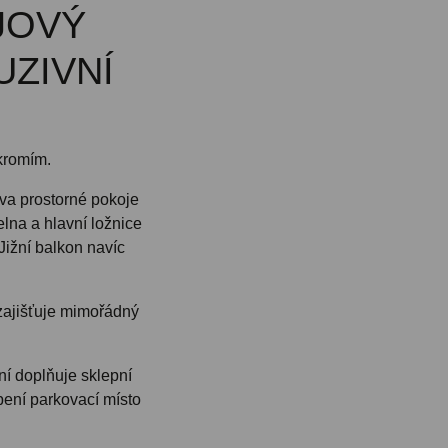
JOVÝ
ZIVNÍ
ukromím.
dva prostorné pokoje
elna a hlavní ložnice
Jižní balkon navíc
 zajišťuje mimořádný
ní doplňuje sklepní
pení parkovací místo