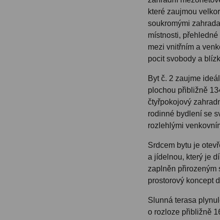
které zaujmou velkor
soukromými zahradam
místnosti, přehledné
mezi vnitřním a venk
pocit svobody a blízk
Byt č. 2 zaujme ideál
plochou přibližně 13
čtyřpokojový zahrad
rodinné bydlení se s
rozlehlými venkovní
Srdcem bytu je otevř
a jídelnou, který je d
zaplněn přirozeným 
prostorový koncept d
Slunná terasa plynul
o rozloze přibližně 1