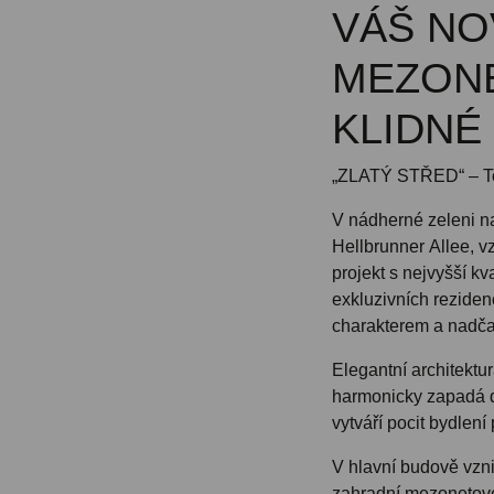
VÁŠ NO
MEZONE
KLIDNÉ
„ZLATÝ STŘED“ – T
V nádherné zeleni n
Hellbrunner Allee, v
projekt s nejvyšší kv
exkluzivních rezide
charakterem a nadča
Elegantní architektu
harmonicky zapadá do
vytváří pocit bydlení 
V hlavní budově vzni
zahradní mezonetové