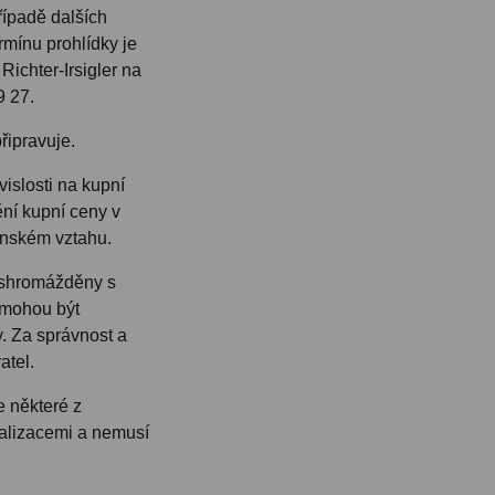
řípadě dalších
mínu prohlídky je
ichter-Irsigler na
9 27.
řipravuje.
islosti na kupní
ění kupní ceny v
enském vztahu.
 shromážděny s
 mohou být
. Za správnost a
atel.
 některé z
ualizacemi a nemusí