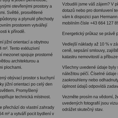
Vzbudili jsme váš zájem? V p
ysými otevřenými prostory a
dotazů nebo pro domluvení ter
i. Světlé, prosvětlené
vám k dispozici pan Hermann R
 půdorysy a plynulé přechody
mobilním čísle +43 664 127 8
ovním prostorem vytvářejí
osti k přírodě.
Energetický průkaz se právě p
ní jižní orientací a obytnou
Vedlejší náklady až 10 % v záv
4 m². Tento exkluzivní
ceně, sepsání smlouvy, zajišt
ní mezonet spojuje prostorné
katastru nemovitostí a příbuz
větlou architekturou a
mi plochami.
Všechny uvedené údaje byly
náležitou péčí. Číselné údaje
ený obývací prostor s kuchyní
zaokrouhleny nebo odhadnuty
íky jižní orientaci po celý den
úplnost údajů odpovídá zadav
světlem. Promyšlený
oplňuje technická místnost.
Vezměte prosím na vědomí, že
uvedených fotografií jsou viz
e přechází do vlastní zahrady
odrážet skutečný stav.
64 m² a vytváří pocit bydlení v