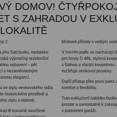
VÝ DOMOV! ČTYŘPOKO
T S ZAHRADOU V EXKLU
 LOKALITĚ
op 2
blízkosti přírody s velkým so
a jihu Salcburku, nedaleko
V horním patře se nacházejí 
zniká výjimečný rezidenční
pro hosty či děti, stylová koup
alitou vybavení – pět
s šatnou a vlastní koupelnou. 
ncí s nezaměnitelným
rozšiřuje venkovní prostory.
sovou elegancí.
Další přístup přes první patro
ra ve stylu venkovského sídla
komfort a flexibilitu.
 historického prostředí a
Tuto exkluzivní nabídku bydle
plný stylu a stálosti.
prostor a samostatně k zakou
kají tři luxusně navržené
v podzemní garáži.
 byty a jeden penthouse,