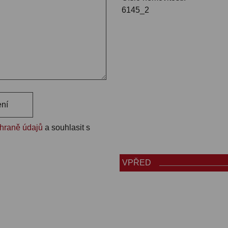
6145_2
ení
chraně údajů
a souhlasit s
VPŘED