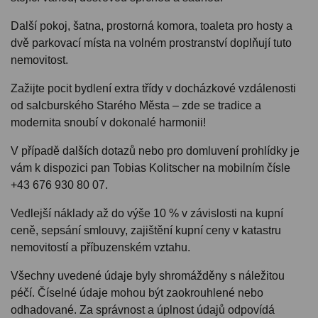
Další pokoj, šatna, prostorná komora, toaleta pro hosty a
dvě parkovací místa na volném prostranství doplňují tuto
nemovitost.
Zažijte pocit bydlení extra třídy v docházkové vzdálenosti
od salcburského Starého Města – zde se tradice a
modernita snoubí v dokonalé harmonii!
V případě dalších dotazů nebo pro domluvení prohlídky je
vám k dispozici pan Tobias Kolitscher na mobilním čísle
+43 676 930 80 07.
Vedlejší náklady až do výše 10 % v závislosti na kupní
ceně, sepsání smlouvy, zajištění kupní ceny v katastru
nemovitostí a příbuzenském vztahu.
Všechny uvedené údaje byly shromážděny s náležitou
péčí. Číselné údaje mohou být zaokrouhlené nebo
odhadované. Za správnost a úplnost údajů odpovídá