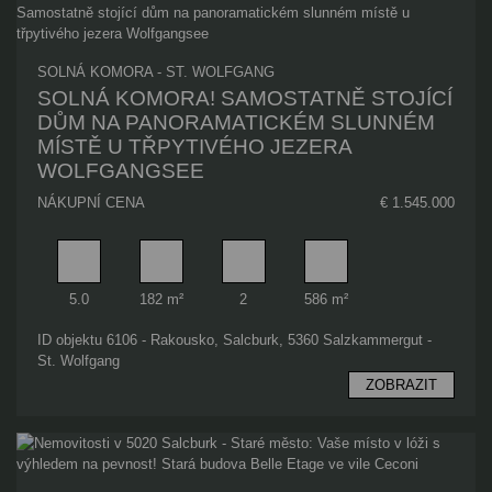
SOLNÁ KOMORA - ST. WOLFGANG
SOLNÁ KOMORA! SAMOSTATNĚ STOJÍCÍ
DŮM NA PANORAMATICKÉM SLUNNÉM
MÍSTĚ U TŘPYTIVÉHO JEZERA
WOLFGANGSEE
NÁKUPNÍ CENA
€ 1.545.000
Pokoj
Obytný prostor
Koupelna
Plocha pozemku
5.0
182 m²
2
586 m²
ID objektu 6106 - Rakousko, Salcburk, 5360 Salzkammergut -
St. Wolfgang
ZOBRAZIT