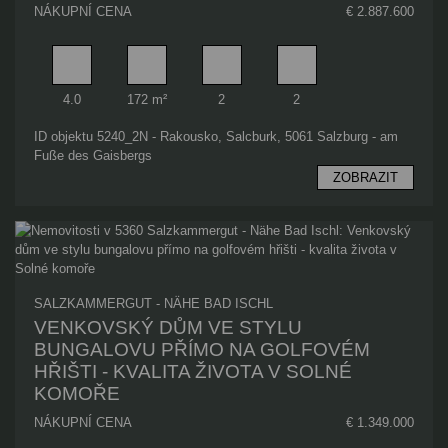
NÁKUPNÍ CENA
€ 2.887.600
Pokoj
Obytný prostor
Koupelna
Počet parkovacích míst
4.0
172 m²
2
2
ID objektu 5240_2N - Rakousko, Salcburk, 5061 Salzburg - am
Fuße des Gaisbergs
ZOBRAZIT
SALZKAMMERGUT - NÄHE BAD ISCHL
VENKOVSKÝ DŮM VE STYLU
BUNGALOVU PŘÍMO NA GOLFOVÉM
HŘIŠTI - KVALITA ŽIVOTA V SOLNÉ
KOMOŘE
NÁKUPNÍ CENA
€ 1.349.000