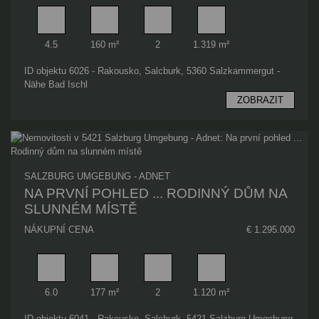
Pokoj
Obytný prostor
Koupelna
Plocha pozemku
4.5
160 m²
2
1.319 m²
ID objektu 6026 - Rakousko, Salcburk, 5360 Salzkammergut -
Nähe Bad Ischl
ZOBRAZIT
SALZBURG UMGEBUNG - ADNET
NA PRVNÍ POHLED ... RODINNÝ DŮM NA
SLUNNÉM MÍSTĚ
NÁKUPNÍ CENA
€ 1.295.000
Pokoj
Obytný prostor
Koupelna
Plocha pozemku
6.0
177 m²
2
1.120 m²
ID objektu 6041 - Rakousko, Salcburk, 5421 Salzburg Umgebung