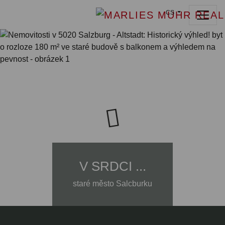
CS
V SRDCI ...
staré město Salcburku