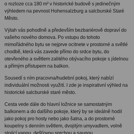
o rozloze cca 180 m² v historické budově s jedinečným
výhledem na pevnost Hohensalzburg a salcburské Staré
Město.
Výtah vás pohodlně a především bezbariérově dopraví do
vašeho nového domova. Po vstupu do tohoto
mimořádného bytu se nejprve ocitnete v prostorné a světlé
chodbě, která vás zavede přímo do srdce bytu, do
otevřeného a světlem zalitého obývacího pokoje s jídelnou
a přímým přístupem na balkon.
Sousedí s ním pracovna/hudební pokoj, který nabízí
individuální možnosti využití. I zde je inspirativní výhled na
historické salcburské staré město.
Cesta vede dále do hlavní ložnice se samostatným
balkonem a do dalšího pokoje, který by se ideálně hodil
jako pokoj pro hosty nebo jako šatna, a do prostorné
koupelny s denním světlem, dvojitým umyvadlem, volně
stojící vanou, dešťovou sprchou a saunou.