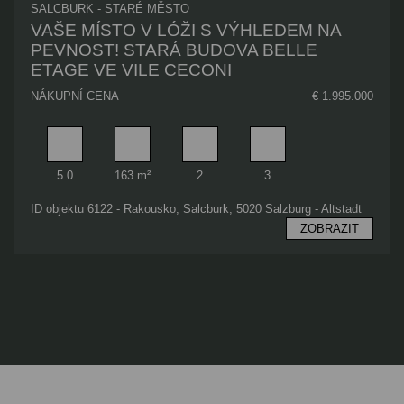
SALCBURK - STARÉ MĚSTO
VAŠE MÍSTO V LÓŽI S VÝHLEDEM NA
PEVNOST! STARÁ BUDOVA BELLE
ETAGE VE VILE CECONI
NÁKUPNÍ CENA
€ 1.995.000
Pokoj
Obytný prostor
Koupelna
Ložnice
5.0
163 m²
2
3
ID objektu 6122 - Rakousko, Salcburk, 5020 Salzburg - Altstadt
ZOBRAZIT