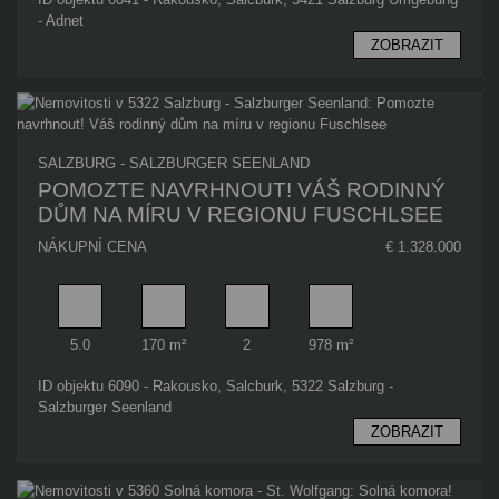
- Adnet
ZOBRAZIT
SALZBURG - SALZBURGER SEENLAND
POMOZTE NAVRHNOUT! VÁŠ RODINNÝ
DŮM NA MÍRU V REGIONU FUSCHLSEE
NÁKUPNÍ CENA
€ 1.328.000
Pokoj
Obytný prostor
Koupelna
Plocha pozemku
5.0
170 m²
2
978 m²
ID objektu 6090 - Rakousko, Salcburk, 5322 Salzburg -
Salzburger Seenland
ZOBRAZIT