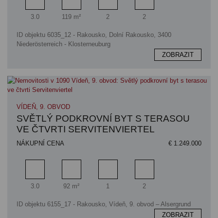
Pokoj
Obytný prostor
Koupelna
Ložnice
3.0
119 m²
2
2
ID objektu 6035_12 - Rakousko, Dolní Rakousko, 3400
Niederösterreich - Klosterneuburg
ZOBRAZIT
VÍDEŇ, 9. OBVOD
SVĚTLÝ PODKROVNÍ BYT S TERASOU
VE ČTVRTI SERVITENVIERTEL
NÁKUPNÍ CENA
€ 1.249.000
Pokoj
Obytný prostor
Koupelna
Ložnice
3.0
92 m²
1
2
ID objektu 6155_17 - Rakousko, Vídeň, 9. obvod – Alsergrund
ZOBRAZIT