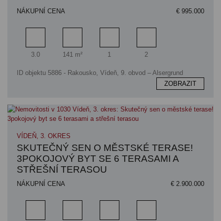
NÁKUPNÍ CENA
€ 995.000
Pokoj
Obytný prostor
Koupelna
Ložnice
3.0
141 m²
1
2
ID objektu 5886 - Rakousko, Vídeň, 9. obvod – Alsergrund
ZOBRAZIT
VÍDEŇ, 3. OKRES
SKUTEČNÝ SEN O MĚSTSKÉ TERASE!
3POKOJOVÝ BYT SE 6 TERASAMI A
STŘEŠNÍ TERASOU
NÁKUPNÍ CENA
€ 2.900.000