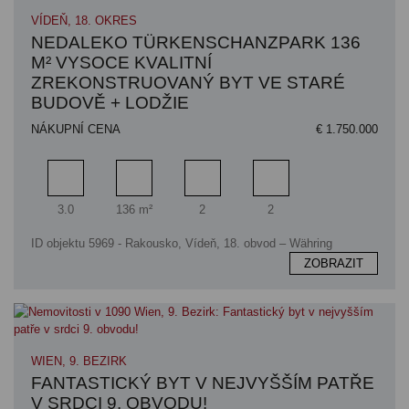
VÍDEŇ, 18. OKRES
NEDALEKO TÜRKENSCHANZPARK 136
M² VYSOCE KVALITNÍ
ZREKONSTRUOVANÝ BYT VE STARÉ
BUDOVĚ + LODŽIE
NÁKUPNÍ CENA
€ 1.750.000
Pokoj
Obytný prostor
Koupelna
Ložnice
3.0
136 m²
2
2
ID objektu 5969 - Rakousko, Vídeň, 18. obvod – Währing
ZOBRAZIT
WIEN, 9. BEZIRK
FANTASTICKÝ BYT V NEJVYŠŠÍM PATŘE
V SRDCI 9. OBVODU!