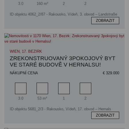
Pokoj
Obytný prostor
Koupelna
Ložnice
3.0
160 m²
2
2
ID objektu 4062_2/87 - Rakousko, Vídeň, 3. obvod – Landstraße
ZOBRAZIT
WIEN, 17. BEZIRK
ZREKONSTRUOVANÝ 3POKOJOVÝ BYT
VE STARÉ BUDOVĚ V HERNALSU!
NÁKUPNÍ CENA
€ 329.000
Pokoj
Obytný prostor
Koupelna
Ložnice
3.0
53 m²
1
2
ID objektu 5681_2/3 - Rakousko, Vídeň, 17. obvod – Hernals
ZOBRAZIT