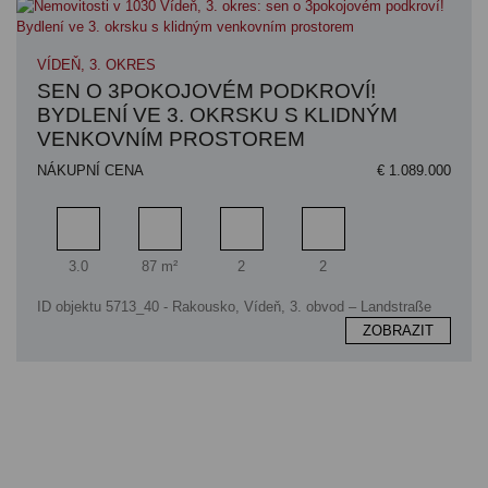
VÍDEŇ, 3. OKRES
SEN O 3POKOJOVÉM PODKROVÍ!
BYDLENÍ VE 3. OKRSKU S KLIDNÝM
VENKOVNÍM PROSTOREM
NÁKUPNÍ CENA
€ 1.089.000
Pokoj
Obytný prostor
Koupelna
Ložnice
3.0
87 m²
2
2
ID objektu 5713_40 - Rakousko, Vídeň, 3. obvod – Landstraße
ZOBRAZIT