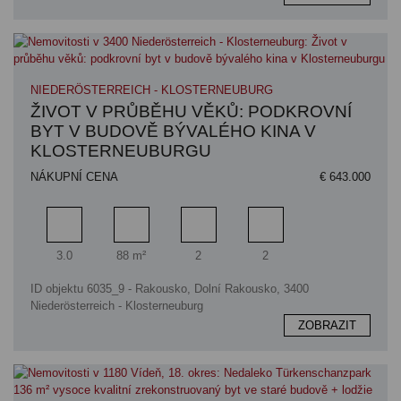
NIEDERÖSTERREICH - KLOSTERNEUBURG
ŽIVOT V PRŮBĚHU VĚKŮ: PODKROVNÍ
BYT V BUDOVĚ BÝVALÉHO KINA V
KLOSTERNEUBURGU
NÁKUPNÍ CENA
€ 643.000
Pokoj
Obytný prostor
Koupelna
Ložnice
3.0
88 m²
2
2
ID objektu 6035_9 - Rakousko, Dolní Rakousko, 3400
Niederösterreich - Klosterneuburg
ZOBRAZIT