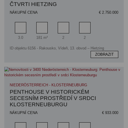
ČTVRTI HIETZING
NÁKUPNÍ CENA
€ 2.750.000
Pokoj
Obytný prostor
Koupelna
Ložnice
3.0
181 m²
2
2
ID objektu 6156 - Rakousko, Vídeň, 13. obvod – Hietzing
ZOBRAZIT
NIEDERÖSTERREICH - KLOSTERNEUBURG
PENTHOUSE V HISTORICKÉM
SECESNÍM PROSTŘEDÍ V SRDCI
KLOSTERNEUBURGU
NÁKUPNÍ CENA
€ 933.000