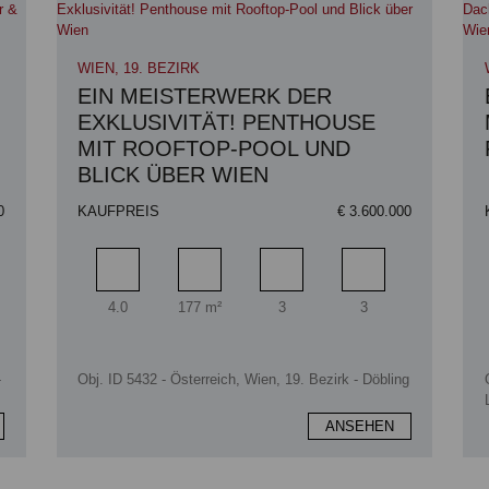
WIEN, 19. BEZIRK
EIN MEISTERWERK DER
EXKLUSIVITÄT! PENTHOUSE
MIT ROOFTOP-POOL UND
BLICK ÜBER WIEN
0
KAUFPREIS
€ 3.600.000
zimmer
Zimmer
Wohnfläche
Badezimmer
Schlafzimmer
4.0
177 m²
3
3
-
Obj. ID 5432 - Österreich, Wien, 19. Bezirk - Döbling
ANSEHEN