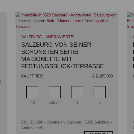
SALZBURG - ANDRÄVIERTEL
SALZBURG VON SEINER
SCHÖNSTEN SEITE!
MAISONETTE MIT
FESTUNGSBLICK-TERRASSE
KAUFPREIS
€ 2.185.000
0
Zimmer
Wohnfläche
Badezimmer
Schlafzimmer
4.0
155 m²
1
1
zimmer
Obj. ID 6096 - Österreich, Salzburg, 5020 Salzburg -
Andräviertel
-