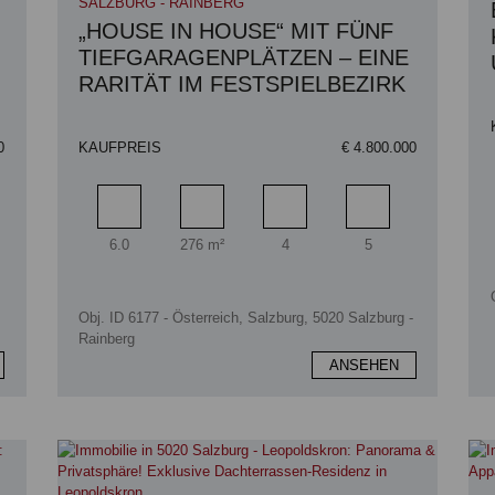
SALZBURG - RAINBERG
„HOUSE IN HOUSE“ MIT FÜNF
TIEFGARAGENPLÄTZEN – EINE
RARITÄT IM FESTSPIELBEZIRK
0
KAUFPREIS
€ 4.800.000
zimmer
Zimmer
Wohnfläche
Badezimmer
Schlafzimmer
6.0
276 m²
4
5
Obj. ID 6177 - Österreich, Salzburg, 5020 Salzburg -
Rainberg
ANSEHEN