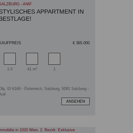
SALZBURG - ANIF
STYLISCHES APPARTMENT IN
BESTLAGE!
KAUFPREIS
€ 365.000
Zimmer
Wohnfläche
Badezimmer
1.0
41 m²
1
Obj. ID 6169 - Österreich, Salzburg, 5081 Salzburg -
Anif
ANSEHEN