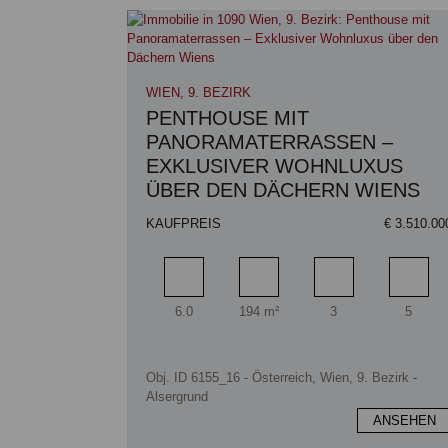
WIEN, 9. BEZIRK
PENTHOUSE MIT
PANORAMATERRASSEN –
EXKLUSIVER WOHNLUXUS
ÜBER DEN DÄCHERN WIENS
KAUFPREIS
€ 3.510.00
Zimmer
Wohnfläche
Badezimmer
Schlaf
6.0
194 m²
3
5
Obj. ID 6155_16 - Österreich, Wien, 9. Bezirk -
Alsergrund
ANSEHEN