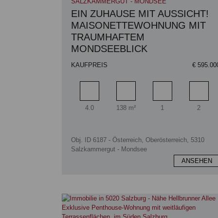
SALZKAMMERGUT - MONDSEE
EIN ZUHAUSE MIT AUSSICHT!
MAISONETTEWOHNUNG MIT
TRAUMHAFTEM
MONDSEEBLICK
KAUFPREIS
€ 595.00
Zimmer
Wohnfläche
Badezimmer
Schlaf
4.0
138 m²
1
2
Obj. ID 6187 - Österreich, Oberösterreich, 5310
Salzkammergut - Mondsee
ANSEHEN