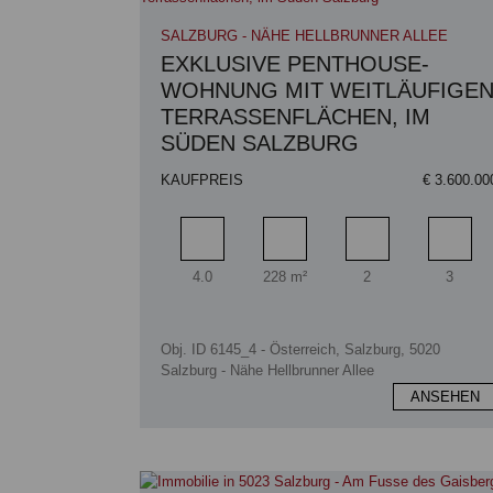
SALZBURG - NÄHE HELLBRUNNER ALLEE
EXKLUSIVE PENTHOUSE-
WOHNUNG MIT WEITLÄUFIGE
TERRASSENFLÄCHEN, IM
SÜDEN SALZBURG
KAUFPREIS
€ 3.600.00
Zimmer
Wohnfläche
Badezimmer
Schlaf
4.0
228 m²
2
3
Obj. ID 6145_4 - Österreich, Salzburg, 5020
Salzburg - Nähe Hellbrunner Allee
ANSEHEN