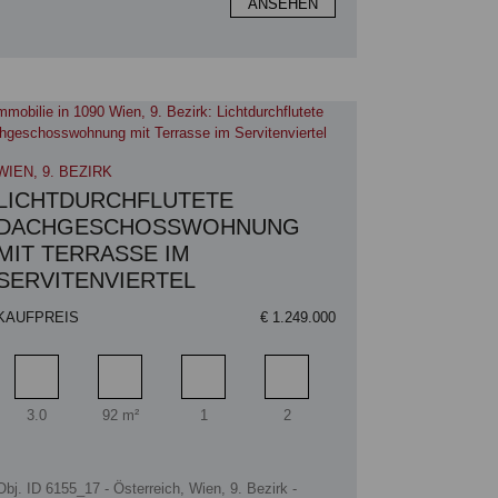
ANSEHEN
WIEN, 9. BEZIRK
LICHTDURCHFLUTETE
DACHGESCHOSSWOHNUNG
MIT TERRASSE IM
SERVITENVIERTEL
KAUFPREIS
€ 1.249.000
Zimmer
Wohnfläche
Badezimmer
Schlafzimmer
3.0
92 m²
1
2
Obj. ID 6155_17 - Österreich, Wien, 9. Bezirk -