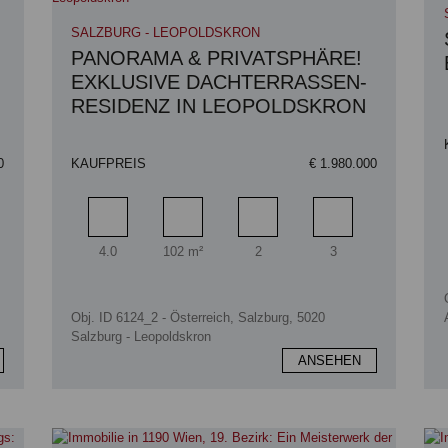
SALZBURG - LEOPOLDSKRON
PANORAMA & PRIVATSPHÄRE!
N
EXKLUSIVE DACHTERRASSEN-
RESIDENZ IN LEOPOLDSKRON
0
KAUFPREIS
€ 1.980.000
zimmer
Zimmer
Wohnfläche
Badezimmer
Schlafzimmer
4.0
102 m²
2
3
Obj. ID 6124_2 - Österreich, Salzburg, 5020
Salzburg - Leopoldskron
ANSEHEN