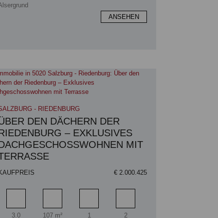
Alsergrund
ANSEHEN
SALZBURG - RIEDENBURG
ÜBER DEN DÄCHERN DER
RIEDENBURG – EXKLUSIVES
DACHGESCHOSSWOHNEN MIT
TERRASSE
KAUFPREIS
€ 2.000.425
Zimmer
Wohnfläche
Badezimmer
Schlafzimmer
3.0
107 m²
1
2