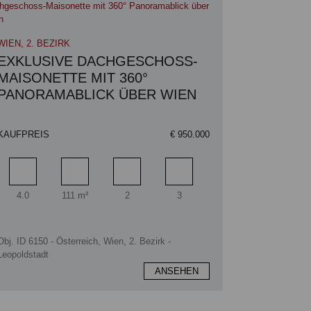
WIEN, 2. BEZIRK
EXKLUSIVE DACHGESCHOSS-
MAISONETTE MIT 360°
PANORAMABLICK ÜBER WIEN
KAUFPREIS
€ 950.000
Zimmer
Wohnfläche
Badezimmer
Schlafzimmer
4.0
111 m²
2
3
Obj. ID 6150 - Österreich, Wien, 2. Bezirk -
Leopoldstadt
ANSEHEN