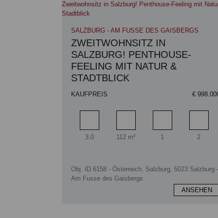
SALZBURG - AM FUSSE DES GAISBERGS
ZWEITWOHNSITZ IN
SALZBURG! PENTHOUSE-
FEELING MIT NATUR &
STADTBLICK
KAUFPREIS
€ 998.00
Zimmer
Wohnfläche
Badezimmer
Schlaf
3.0
112 m²
1
2
Obj. ID 6158 - Österreich, Salzburg, 5023 Salzburg 
Am Fusse des Gaisbergs
ANSEHEN