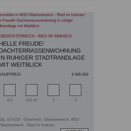
OBERÖSTERREICH - RIED IM INNKREIS
HELLE FREUDE!
DACHTERRASSENWOHNUNG
IN RUHIGER STADTRANDLAGE
MIT WEITBLICK
KAUFPREIS
€ 695.000
Zimmer
Wohnfläche
Badezimmer
Schlafzimmer
4.0
153 m²
2
3
Obj. ID 6103 - Österreich, Oberösterreich, 4910
Oberösterreich - Ried im Innkreis