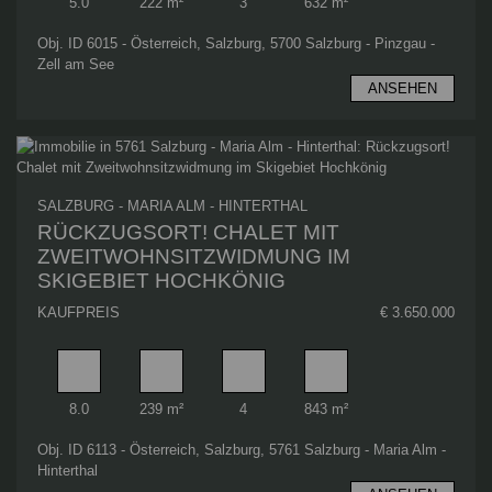
5.0
222 m²
3
632 m²
Obj. ID 6015 - Österreich, Salzburg, 5700 Salzburg - Pinzgau -
Zell am See
ANSEHEN
SALZBURG - MARIA ALM - HINTERTHAL
RÜCKZUGSORT! CHALET MIT
ZWEITWOHNSITZWIDMUNG IM
SKIGEBIET HOCHKÖNIG
KAUFPREIS
€ 3.650.000
Zimmer
Wohnfläche
Badezimmer
Grundstücksfläche
8.0
239 m²
4
843 m²
Obj. ID 6113 - Österreich, Salzburg, 5761 Salzburg - Maria Alm -
Hinterthal