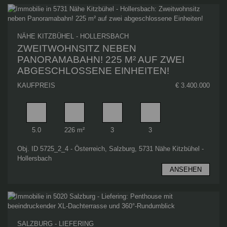
NÄHE KITZBÜHEL - HOLLERSBACH
ZWEITWOHNSITZ NEBEN
PANORAMABAHN! 225 M² AUF ZWEI
ABGESCHLOSSENE EINHEITEN!
KAUFPREIS
€ 3.400.000
Zimmer
Wohnfläche
Badezimmer
Schlafzimmer
5.0
226 m²
3
3
Obj. ID 5725_2_4 - Österreich, Salzburg, 5731 Nähe Kitzbühel -
Hollersbach
ANSEHEN
SALZBURG - LIEFERING