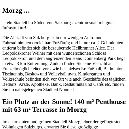
Morzg ...
... ein Stadteil im Süden von Salzburg - zentrumsnah mit guter
Infrastruktur!
Die Altstadt von Salzburg ist in nur wenigen Auto- und
Fahrradminuten erreichbar. Fußläufig und in nur ca. 2 Gehminuten
entfernt befindet sich die bezaubernde Hellbrunner Allee. Der
Leopoldskroner Weiher mit dem wunderschönen Schloss
Leopoldskron und dem angrenzenden Hans-Donnenberg-Park liegt
in etwa 3 km Entfernung. Zudem finden Sie eine Vielzahl an
Freizeitmöglichkeiten vor - wie beispielsweise Fußball, Badminton,
Tischtennis, Basket- und Volleyball uvm. Kindergarten und
Volksschule befinden sich vor Ort wie auch Geschäfte des täglichen
Bedarfs. Ärzte, Apotheke, Bank, Restaurants und Cafés etc. finden
Sie im nahegelegenen Stadtteil Nonntal
Ein Platz an der Sonne! 140 m² Penthouse
mit 63 m² Terrasse in Morzg
Im charmanten und grünen Stadtteil Morzg, einer der gefragtesten
Wohnlagen Salzburgs, erwartet Sie diese großzügige