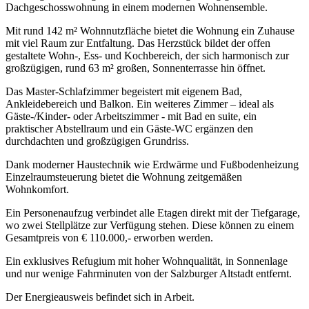
Dachgeschosswohnung in einem modernen Wohnensemble.
Mit rund 142 m² Wohnnutzfläche bietet die Wohnung ein Zuhause
mit viel Raum zur Entfaltung. Das Herzstück bildet der offen
gestaltete Wohn-, Ess- und Kochbereich, der sich harmonisch zur
großzügigen, rund 63 m² großen, Sonnenterrasse hin öffnet.
Das Master-Schlafzimmer begeistert mit eigenem Bad,
Ankleidebereich und Balkon. Ein weiteres Zimmer – ideal als
Gäste-/Kinder- oder Arbeitszimmer - mit Bad en suite, ein
praktischer Abstellraum und ein Gäste-WC ergänzen den
durchdachten und großzügigen Grundriss.
Dank moderner Haustechnik wie Erdwärme und Fußbodenheizung
Einzelraumsteuerung bietet die Wohnung zeitgemäßen
Wohnkomfort.
Ein Personenaufzug verbindet alle Etagen direkt mit der Tiefgarage,
wo zwei Stellplätze zur Verfügung stehen. Diese können zu einem
Gesamtpreis von € 110.000,- erworben werden.
Ein exklusives Refugium mit hoher Wohnqualität, in Sonnenlage
und nur wenige Fahrminuten von der Salzburger Altstadt entfernt.
Der Energieausweis befindet sich in Arbeit.