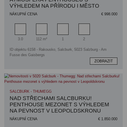
VÝHLEDEM NA PŘÍRODU I MĚSTO
NÁKUPNÍ CENA
€ 998.000
Pokoj
Obytný prostor
Koupelna
Ložnice
3.0
112 m²
1
2
ID objektu 6158 - Rakousko, Salcburk, 5023 Salzburg - Am
Fusse des Gaisbergs
ZOBRAZIT
SALCBURK - THUMEGG
NAD STŘECHAMI SALCBURKU!
PENTHOUSE MEZONET S VÝHLEDEM
NA PEVNOST V LEOPOLDSKRONU
NÁKUPNÍ CENA
€ 1.850.000