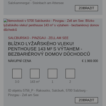
Salzkammergut - Steinbach am Attersee
ZOBRAZIT
SALCBURSKO - PINZGAU - ZELL AM SEE
BLÍZKO LYŽAŘSKÉHO VLEKU!
PENTHOUSE 143 M² S VÝTAHEM -
BEZBARIÉROVÝ DOMOV DŮCHODCŮ
NÁKUPNÍ CENA
€ 1.969.000
Pokoj
Obytný prostor
Koupelna
Ložnice
3.0
143 m²
1
2
ID objektu 5756_P - Rakousko, Salcburk, 5700 Salzburg -
Pinzgau - Zell am See
ZOBRAZIT