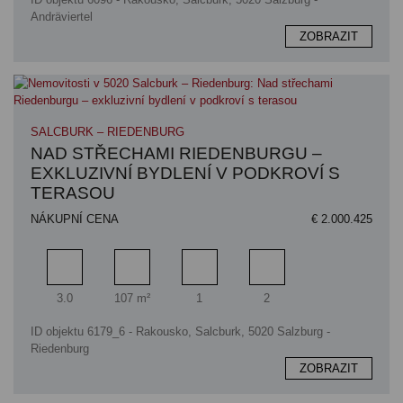
Andräviertel
ZOBRAZIT
SALCBURK – RIEDENBURG
NAD STŘECHAMI RIEDENBURGU –
EXKLUZIVNÍ BYDLENÍ V PODKROVÍ S
TERASOU
NÁKUPNÍ CENA
€ 2.000.425
Pokoj
Obytný prostor
Koupelna
Ložnice
3.0
107 m²
1
2
ID objektu 6179_6 - Rakousko, Salcburk, 5020 Salzburg -
Riedenburg
ZOBRAZIT