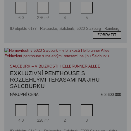
Pokoj
Obytný prostor
Koupelna
Ložnice
6.0
276 m²
4
5
ID objektu 6177 - Rakousko, Salcburk, 5020 Salzburg - Rainberg
ZOBRAZIT
SALCBURK – V BLÍZKOSTI HELLBRUNNER ALLEE
EXKLUZIVNÍ PENTHOUSE S
ROZLEHLÝMI TERASAMI NA JIHU
SALCBURKU
NÁKUPNÍ CENA
€ 3.600.000
Pokoj
Obytný prostor
Koupelna
Ložnice
4.0
228 m²
2
3