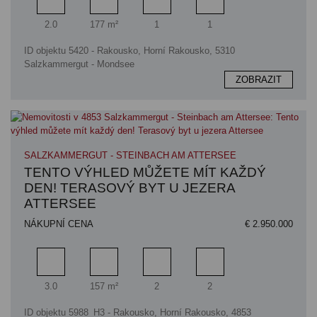
Pokoj
Využitelná plocha
Koupelna
Ložnice
2.0
177 m²
1
1
ID objektu 5420 - Rakousko, Horní Rakousko, 5310
Salzkammergut - Mondsee
ZOBRAZIT
SALZKAMMERGUT - STEINBACH AM ATTERSEE
TENTO VÝHLED MŮŽETE MÍT KAŽDÝ
DEN! TERASOVÝ BYT U JEZERA
ATTERSEE
NÁKUPNÍ CENA
€ 2.950.000
Pokoj
Obytný prostor
Koupelna
Ložnice
3.0
157 m²
2
2
ID objektu 5988_H3 - Rakousko, Horní Rakousko, 4853