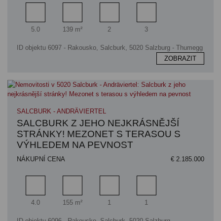
Pokoj
Obytný prostor
Koupelna
Ložnice
5.0
139 m²
2
3
ID objektu 6097 - Rakousko, Salcburk, 5020 Salzburg - Thumegg
ZOBRAZIT
SALCBURK - ANDRÄVIERTEL
SALCBURK Z JEHO NEJKRÁSNĚJŠÍ
STRÁNKY! MEZONET S TERASOU S
VÝHLEDEM NA PEVNOST
NÁKUPNÍ CENA
€ 2.185.000
Pokoj
Obytný prostor
Koupelna
Ložnice
4.0
155 m²
1
1
ID objektu 6096 - Rakousko, Salcburk, 5020 Salzburg -