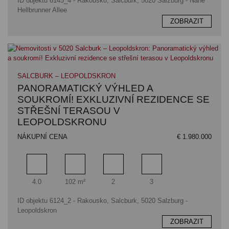
ID objektu 6145_4 - Rakousko, Salcburk, 5020 Salzburg - Nähe
Hellbrunner Allee
ZOBRAZIT
SALCBURK – LEOPOLDSKRON
PANORAMATICKÝ VÝHLED A
SOUKROMÍ! EXKLUZIVNÍ REZIDENCE SE
STŘEŠNÍ TERASOU V
LEOPOLDSKRONU
NÁKUPNÍ CENA
€ 1.980.000
Pokoj
Obytný prostor
Koupelna
Ložnice
4.0
102 m²
2
3
ID objektu 6124_2 - Rakousko, Salcburk, 5020 Salzburg -
Leopoldskron
ZOBRAZIT