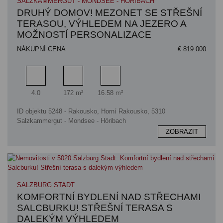
SALZKAMMERGUT - MONDSEE - HÖRIBACH
DRUHÝ DOMOV! MEZONET SE STŘEŠNÍ
TERASOU, VÝHLEDEM NA JEZERO A
MOŽNOSTÍ PERSONALIZACE
NÁKUPNÍ CENA
€ 819.000
Pokoj
Obytný prostor
Plocha terasy
4.0
172 m²
16.58 m²
ID objektu 5248 - Rakousko, Horní Rakousko, 5310
Salzkammergut - Mondsee - Höribach
ZOBRAZIT
SALZBURG STADT
KOMFORTNÍ BYDLENÍ NAD STŘECHAMI
SALCBURKU! STŘEŠNÍ TERASA S
DALEKÝM VÝHLEDEM