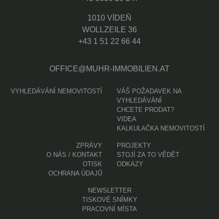
1010 VÍDEŇ
WOLLZEILE 36
+43 1 51 22 66 44
OFFICE@MUHR-IMMOBILIEN.AT
VYHLEDÁVÁNÍ NEMOVITOSTÍ
VÁŠ POŽADAVEK NA
VYHLEDÁVÁNÍ
CHCETE PRODAT?
VIDEA
KALKULAČKA NEMOVITOSTÍ
ZPRÁVY
PROJEKTY
O NÁS / KONTAKT
STOJÍ ZA TO VĚDĚT
OTISK
ODKAZY
OCHRANA ÚDAJŮ
NEWSLETTER
TISKOVÉ SNÍMKY
PRACOVNÍ MÍSTA