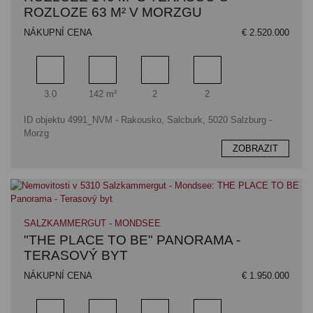
ROZLOZE 63 M² V MORZGU
NÁKUPNÍ CENA
€ 2.520.000
Pokoj
Obytný prostor
Koupelna
Ložnice
3.0
142 m²
2
2
ID objektu 4991_NVM - Rakousko, Salcburk, 5020 Salzburg -
Morzg
ZOBRAZIT
SALZKAMMERGUT - MONDSEE
"THE PLACE TO BE" PANORAMA -
TERASOVÝ BYT
NÁKUPNÍ CENA
€ 1.950.000