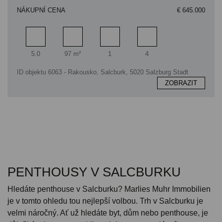
NÁKUPNÍ CENA
€ 645.000
Pokoj
Obytný prostor
Koupelna
Ložnice
5.0
97 m²
1
4
ID objektu 6063 - Rakousko, Salcburk, 5020 Salzburg Stadt
ZOBRAZIT
PENTHOUSY V SALCBURKU
Hledáte penthouse v Salcburku? Marlies Muhr Immobilien
je v tomto ohledu tou nejlepší volbou. Trh v Salcburku je
velmi náročný. Ať už hledáte byt, dům nebo penthouse, je