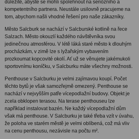
důležité, abyste se mohli spolehnout na seriózního a
kompetentního partnera. Neustále usilovně pracujeme na
tom, abychom našli vhodné řešení pro naše zákazníky.
Město Salcburk se nachází v Salcburské kotlině na řece
Salzach. Město okouzlí každého návštěvníka svou
jedinečnou atmosférou. V létě láká staré město k dlouhým
procházkám, v zimě lze s lyžařským vybavením
prozkoumat kopcovité okolí. Ať už se věnujete jakémukoli
sportovnímu koníčku, v Salcburku máte všechny možnosti.
Penthouse v Salcburku je velmi zajímavou koupí. Počet
těchto bytů je však samozřejmě omezený. Penthouse se
nachází v nejvyšším patře vícepodlažní budovy. Objekt je
zcela obklopen terasou. Na terase penthouseu lze
například instalovat bazén. Ne každý vícepodlažní dům
však má penthouse. V Salcburku je také třeba vzít v úvahu,
že poloha ve starém městě je velmi oblíbená, což má vliv
na cenu penthousu, nezávisle na počtu m².