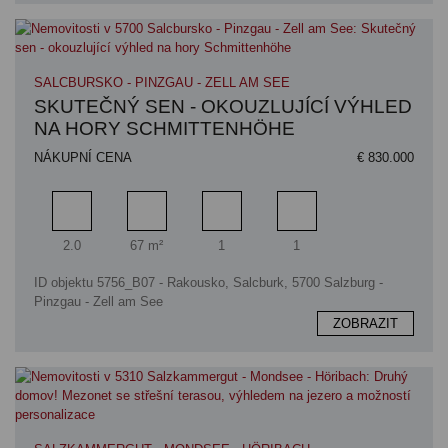
SALCBURSKO - PINZGAU - ZELL AM SEE
SKUTEČNÝ SEN - OKOUZLUJÍCÍ VÝHLED
NA HORY SCHMITTENHÖHE
NÁKUPNÍ CENA
€ 830.000
Pokoj
Obytný prostor
Koupelna
Ložnice
2.0
67 m²
1
1
ID objektu 5756_B07 - Rakousko, Salcburk, 5700 Salzburg -
Pinzgau - Zell am See
ZOBRAZIT