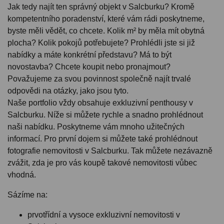
Jak tedy najít ten správný objekt v Salcburku? Kromě
kompetentního poradenství, které vám rádi poskytneme,
byste měli vědět, co chcete. Kolik m² by měla mít obytná
plocha? Kolik pokojů potřebujete? Prohlédli jste si již
nabídky a máte konkrétní představu? Má to být
novostavba? Chcete koupit nebo pronajmout?
Považujeme za svou povinnost společně najít trvalé
odpovědi na otázky, jako jsou tyto.
Naše portfolio vždy obsahuje exkluzivní penthousy v
Salcburku. Níže si můžete rychle a snadno prohlédnout
naši nabídku. Poskytneme vám mnoho užitečných
informací. Pro první dojem si můžete také prohlédnout
fotografie nemovitosti v Salcburku. Tak můžete nezávazně
zvážit, zda je pro vás koupě takové nemovitosti vůbec
vhodná.
Sázíme na:
prvotřídní a vysoce exkluzivní nemovitosti v