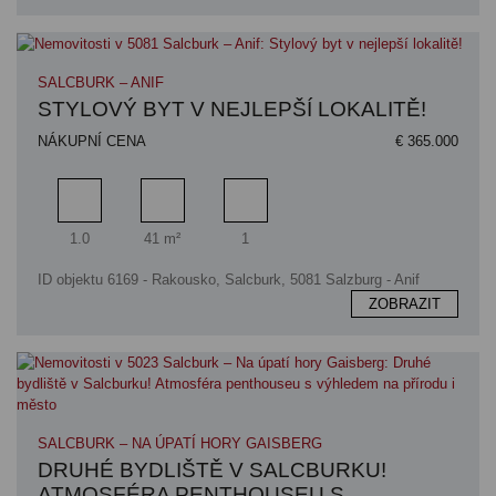
SALCBURK – ANIF
STYLOVÝ BYT V NEJLEPŠÍ LOKALITĚ!
NÁKUPNÍ CENA
€ 365.000
Pokoj
Obytný prostor
Koupelna
1.0
41 m²
1
ID objektu 6169 - Rakousko, Salcburk, 5081 Salzburg - Anif
ZOBRAZIT
SALCBURK – NA ÚPATÍ HORY GAISBERG
DRUHÉ BYDLIŠTĚ V SALCBURKU!
ATMOSFÉRA PENTHOUSEU S