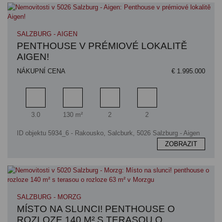
SALZBURG - AIGEN
PENTHOUSE V PRÉMIOVÉ LOKALITĚ
AIGEN!
NÁKUPNÍ CENA
€ 1.995.000
Pokoj
Obytný prostor
Koupelna
Ložnice
3.0
130 m²
2
2
ID objektu 5934_6 - Rakousko, Salcburk, 5026 Salzburg - Aigen
ZOBRAZIT
SALZBURG - MORZG
MÍSTO NA SLUNCI! PENTHOUSE O
ROZLOZE 140 M² S TERASOU O