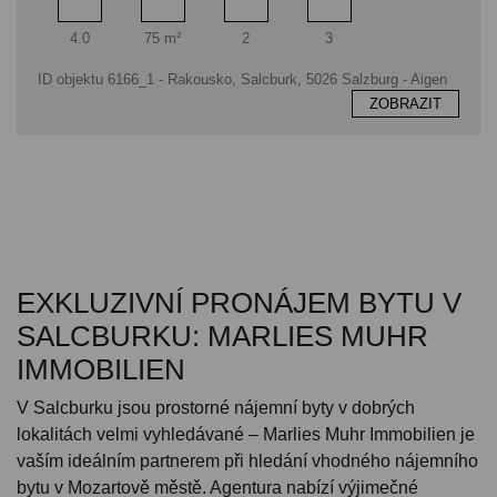
Pokoj
Obytný prostor
Koupelna
Ložnice
4.0
75 m²
2
3
ID objektu 6166_1 - Rakousko, Salcburk, 5026 Salzburg - Aigen
ZOBRAZIT
EXKLUZIVNÍ PRONÁJEM BYTU V
SALCBURKU: MARLIES MUHR
IMMOBILIEN
V Salcburku jsou prostorné nájemní byty v dobrých
lokalitách velmi vyhledávané – Marlies Muhr Immobilien je
vaším ideálním partnerem při hledání vhodného nájemního
bytu v Mozartově městě. Agentura nabízí výjimečné