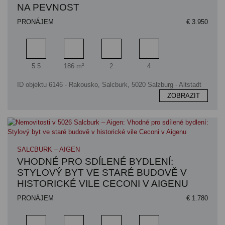
NA PEVNOST
PRONÁJEM
€ 3.950
Pokoj
Obytný prostor
Koupelna
Ložnice
5.5
186 m²
2
4
ID objektu 6146 - Rakousko, Salcburk, 5020 Salzburg - Altstadt
ZOBRAZIT
SALCBURK – AIGEN
VHODNÉ PRO SDÍLENÉ BYDLENÍ:
STYLOVÝ BYT VE STARÉ BUDOVĚ V
HISTORICKÉ VILE CECONI V AIGENU
PRONÁJEM
€ 1.780