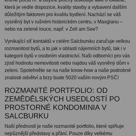
která je vedle dispozice, kvality stavby a vybavení dalším
důležitým faktorem pro kvalitu bydlení. Nachází se váš
vysněný byt v rušném historickém centru, v Maxglanu –
nebo na zelené louce, např. v Zell am See?
Vynikající síť kontaktů v celém Salcbursku zaručuje velkou
rozmanitost bytů, a to jak v oblasti nájemních bytů, tak i v
kategorii bytů v osobním vlastnictví. Naši odborníci pro vás
zjistí hodnotu nemovitosti nebo najdou váš vysněný dům v
zeleni. Spolehněte se na naše know-how a naše podrobné
znalosti odvětví a brzy bude 5020 vaším novým PSČ!
ROZMANITÉ PORTFOLIO: OD
ZEMĚDĚLSKÝCH USEDLOSTÍ PO
PROSTORNÉ KONDOMINIA V
SALCBURKU
Naší předností je naše rozmanité portfolio, které splňuje
nejrůznější představy a přání. Pouze díky velkému