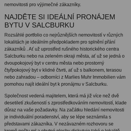
nemovitosti pro výjimečné zákazníky.
NAJDĚTE SI IDEÁLNÍ PRONÁJEM
BYTU V SALCBURKU
Rozsáhlé portfolio co nejrůznějších nemovitostí v různých
lokalitách je ideálním předpokladem pro splnění přání
zákazníků . Ať už uprostřed rušného historického centra
Salcburku nebo na zeleném okraji města, ať už se jedná o
dvoupokojový byt v centru města nebo prostorný
čtyřpokojový byt v klidné čtvrti, ať už s balkonem, terasou
nebo zahradou – odborníci z Marlies Muhr Immobilien vám
pomohou najít ideální byt k pronájmu v Salcburku.
Společnost vedená majitelem, která má již více než dvě
desetiletí zkušeností s zprostředkováním nemovitostí, klade
důraz na vaše požadavky. Na začátku hledání nemovitosti
je individuální poradenství, aby se lépe seznámila s
představami zákazníka. V nezávazném rozhovoru se
kromě počtu m² a obytné plochy diskutuje také o lokalitě,