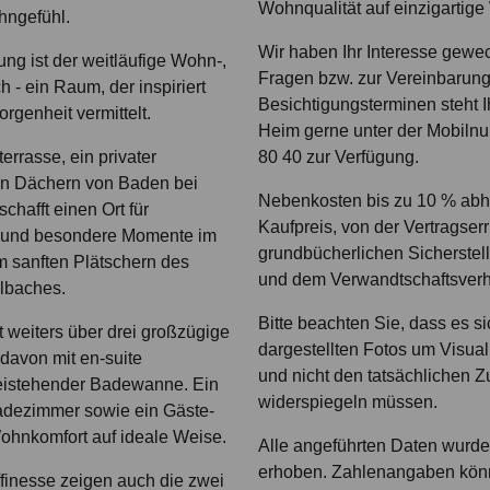
Wohnqualität auf einzigartige
hngefühl.
Wir haben Ihr Interesse gewec
ng ist der weitläufige Wohn-,
Fragen bzw. zur Vereinbarun
 - ein Raum, der inspiriert
Besichtigungsterminen steht 
rgenheit vermittelt.
Heim gerne unter der Mobiln
errasse, ein privater
80 40 zur Verfügung.
en Dächern von Baden bei
Nebenkosten bis zu 10 % ab
chafft einen Ort für
Kaufpreis, von der Vertragserr
 und besondere Momente im
grundbücherlichen Sicherstel
om sanften Plätschern des
und dem Verwandtschaftsverhä
lbaches.
Bitte beachten Sie, dass es si
 weiters über drei großzügige
dargestellten Fotos um Visual
davon mit en-suite
und nicht den tatsächlichen 
eistehender Badewanne. Ein
widerspiegeln müssen.
Badezimmer sowie ein Gäste-
hnkomfort auf ideale Weise.
Alle angeführten Daten wurden
erhoben. Zahlenangaben kön
finesse zeigen auch die zwei