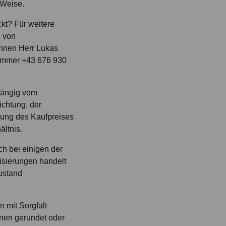
 Weise.
kt? Für weitere
g von
Ihnen Herr Lukas
ummer +43 676 930
hängig vom
ichtung, der
lung des Kaufpreises
ltnis.
ch bei einigen der
isierungen handelt
Zustand
 mit Sorgfalt
nen gerundet oder