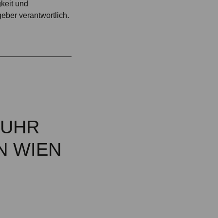
gkeit und
geber verantwortlich.
MUHR
N WIEN