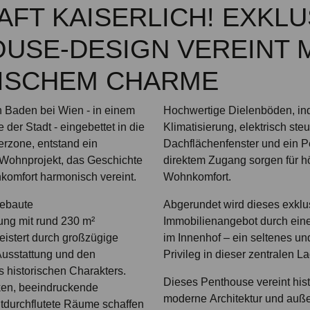
FT KAISERLICH! EXKLU
USE-DESIGN VEREINT 
ISCHEM CHARME
n Baden bei Wien - in einem
Hochwertige Dielenböden, ind
der Stadt - eingebettet in die
Klimatisierung, elektrisch ste
rzone, entstand ein
Dachflächenfenster und ein 
Wohnprojekt, das Geschichte
direktem Zugang sorgen für h
omfort harmonisch vereint.
Wohnkomfort.
gebaute
Abgerundet wird dieses exklu
ng mit rund 230 m²
Immobilienangebot durch eine
istert durch großzügige
im Innenhof – ein seltenes un
Ausstattung und den
Privileg in dieser zentralen L
 historischen Charakters.
Dieses Penthouse vereint his
ken, beeindruckende
moderne Architektur und auß
durchflutete Räume schaffen