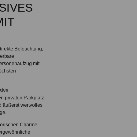
SIVES
MIT
irekte Beleuchtung,
uerbare
Personenaufzug mit
öchsten
sive
n privaten Parkplatz
d äußerst wertvolles
age.
torischen Charme,
ergewöhnliche