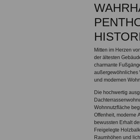
WAHRHA
PENTHO
HISTOR
Mitten im Herzen vo
der ältesten Gebäude 
charmante Fußgänge
außergewöhnliches 
und modernen Wohnk
Die hochwertig aus
Dachterrassenwohnu
Wohnnutzfläche bege
Offenheit, moderne 
bewussten Erhalt des
Freigelegte Holzbal
Raumhöhen und licht