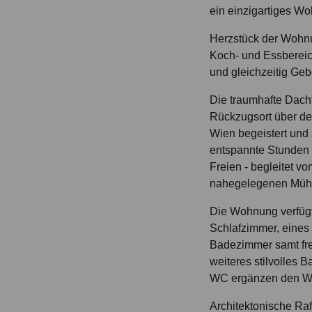
ein einzigartiges Wo
Herzstück der Wohnu
Koch- und Essbereich
und gleichzeitig Gebo
Die traumhafte Dacht
Rückzugsort über d
Wien begeistert und s
entspannte Stunden
Freien - begleitet v
nahegelegenen Müh
Die Wohnung verfügt
Schlafzimmer, eines 
Badezimmer samt fr
weiteres stilvolles 
WC ergänzen den Wo
Architektonische Raf