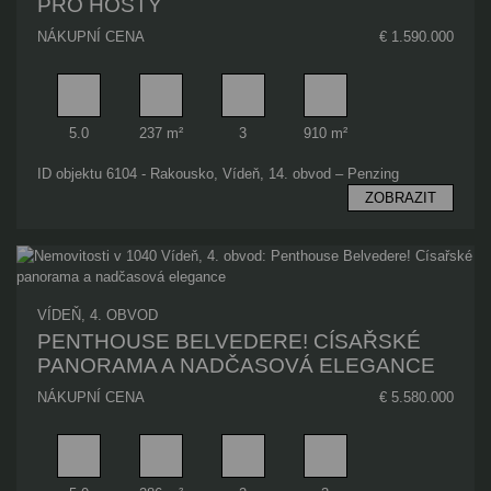
PRO HOSTY
NÁKUPNÍ CENA
€ 1.590.000
Pokoj
Obytný prostor
Koupelna
Plocha pozemku
5.0
237 m²
3
910 m²
ID objektu 6104 - Rakousko, Vídeň, 14. obvod – Penzing
ZOBRAZIT
VÍDEŇ, 4. OBVOD
PENTHOUSE BELVEDERE! CÍSAŘSKÉ
PANORAMA A NADČASOVÁ ELEGANCE
NÁKUPNÍ CENA
€ 5.580.000
Pokoj
Obytný prostor
Koupelna
Ložnice