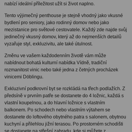
nabízí ideální příležitost užít si život naplno.
Tento výjimečný penthouse je stejně vhodný jako vkusné
bydlení pro seniory, jako rodinný domov nebo jako
mezistanice pro světové cestovatele. Každý zde najde svůj
jedinečný vkusný domov, který až do nejmenších detailů
vyzařuje styl, exkluzivitu, ale také útulnost.
Změnu ve vašem každodenním životě vám může
nabídnout bohatá kulturní nabídka Vídně, tradiční
rozmanitost vinic nebo také jedna z četných procházek
vinicemi Döblingu.
Exkluzivní podkrovní byt se rozkládá na třech podlažích. Z
předsíně v prvním patře se dostanete do 4 ložnic, každá s
vlastní koupelnou, a do hlavní ložnice s vlastním
balkonem. Po schodech nebo vlastním výtahem se
dostanete do loftového obytného patra s salonem, obytnou
kuchyní a přilehlou jižní terasou. Po prostorném schodišti
se dostanete na střešní zahradu, kde si můžete z