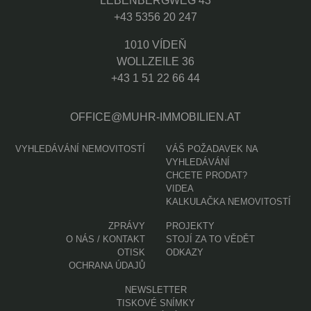
LEBENBERGWEG 43
+43 5356 20 247
1010 VÍDEŇ
WOLLZEILE 36
+43 1 51 22 66 44
OFFICE@MUHR-IMMOBILIEN.AT
VYHLEDÁVÁNÍ NEMOVITOSTÍ
VÁŠ POŽADAVEK NA
VYHLEDÁVÁNÍ
CHCETE PRODAT?
VIDEA
KALKULAČKA NEMOVITOSTÍ
ZPRÁVY
PROJEKTY
O NÁS / KONTAKT
STOJÍ ZA TO VĚDĚT
OTISK
ODKAZY
OCHRANA ÚDAJŮ
NEWSLETTER
TISKOVÉ SNÍMKY