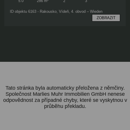
5.0
286 m²
2
3
ID objektu 6163 - Rakousko, Vídeň, 4. obvod – Wieden
ZOBRAZIT
Tato stránka byla automaticky přeložena z němčiny.
Společnost Marlies Muhr Immobilien GmbH nenese
odpovědnost za případné chyby, které se vyskytnou v
průběhu překladu.