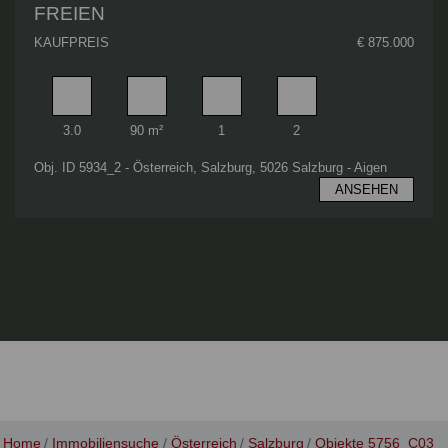
FREIEN
KAUFPREIS
€ 875.000
Zimmer
Wohnfläche
Badezimmer
Schlafzimmer
3.0
90 m²
1
2
Obj. ID 5934_2 - Österreich, Salzburg, 5026 Salzburg - Aigen
ANSEHEN
Home
Immobiliensuche
Österreich
Salzburg
Objekte 5756_C03