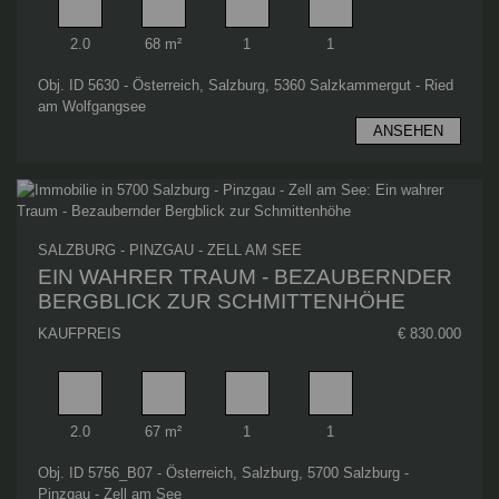
Zimmer
Wohnfläche
Badezimmer
Schlafzimmer
2.0
68 m²
1
1
Obj. ID 5630 - Österreich, Salzburg, 5360 Salzkammergut - Ried
am Wolfgangsee
ANSEHEN
SALZBURG - PINZGAU - ZELL AM SEE
EIN WAHRER TRAUM - BEZAUBERNDER
BERGBLICK ZUR SCHMITTENHÖHE
KAUFPREIS
€ 830.000
Zimmer
Wohnfläche
Badezimmer
Schlafzimmer
2.0
67 m²
1
1
Obj. ID 5756_B07 - Österreich, Salzburg, 5700 Salzburg -
Pinzgau - Zell am See