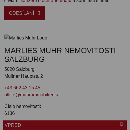
Mám
Nařízení o ochraně údajů
a souhlasit s nimi.
ODESÍLÁNÍ
MARLIES MUHR NEMOVITOSTI
SALZBURG
5020 Salzburg
Müllner Hauptstr. 2
+43 662 43 15 45
office@muhr-immobilien.at
Číslo nemovitosti:
6136
VPŘED