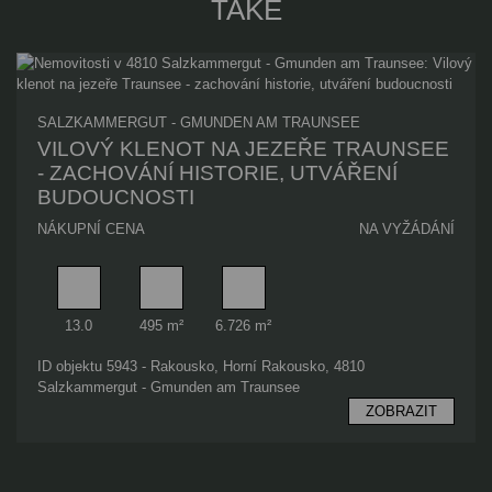
TAKÉ
SALZKAMMERGUT - GMUNDEN AM TRAUNSEE
VILOVÝ KLENOT NA JEZEŘE TRAUNSEE
- ZACHOVÁNÍ HISTORIE, UTVÁŘENÍ
BUDOUCNOSTI
NÁKUPNÍ CENA
NA VYŽÁDÁNÍ
Pokoj
Využitelná plocha
Plocha pozemku
13.0
495 m²
6.726 m²
ID objektu 5943 - Rakousko, Horní Rakousko, 4810
Salzkammergut - Gmunden am Traunsee
ZOBRAZIT