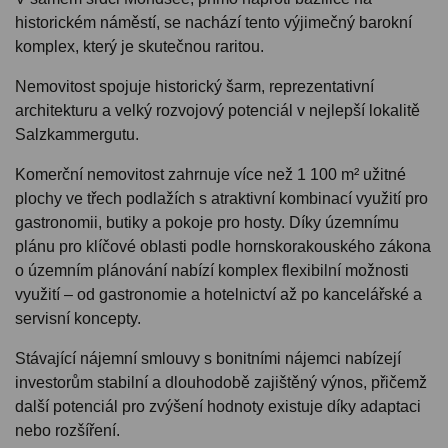
historickém náměstí, se nachází tento výjimečný barokní
komplex, který je skutečnou raritou.
Nemovitost spojuje historický šarm, reprezentativní
architekturu a velký rozvojový potenciál v nejlepší lokalitě
Salzkammergutu.
Komerční nemovitost zahrnuje více než 1 100 m² užitné
plochy ve třech podlažích s atraktivní kombinací využití pro
gastronomii, butiky a pokoje pro hosty. Díky územnímu
plánu pro klíčové oblasti podle hornskorakouského zákona
o územním plánování nabízí komplex flexibilní možnosti
využití – od gastronomie a hotelnictví až po kancelářské a
servisní koncepty.
Stávající nájemní smlouvy s bonitními nájemci nabízejí
investorům stabilní a dlouhodobě zajištěný výnos, přičemž
další potenciál pro zvýšení hodnoty existuje díky adaptaci
nebo rozšíření.