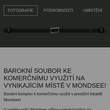
FOTOGRAFIE
PODROBNOSTI
UMÍSTĚNÍ
BAROKNÍ SOUBOR KE
KOMERČNÍMU VYUŽITÍ NA
VYNIKAJÍCÍM MÍSTĚ V MONDSEE!
Barokní komplex k komerčnímu využití v prestižní lokalitě
Mondsee!
V samém srdci Mondsee, přímo naproti bazilice na