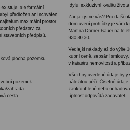
idylu, exkluzivní kvalitu život
 existuje, ale formální
nebyl předložen ani schválen.
Zaujali jsme vás? Pro další o
majitelům maximální prostor
domluvení prohlídky je vám k 
osobních představ, za
Martina Dorner-Bauer na tele
í stavebních předpisů.
930 80 30.
Vedlejší náklady až do výše 1
kupní ceně, sepsání smlouvy, 
elková plocha pozemku
v katastru nemovitostí a příb
Všechny uvedené údaje byly
tavební pozemek
náležitou péčí. Číselné údaje
uka/zahrada
zaokrouhlené nebo odhadovan
ová cesta
úplnost odpovídá zadavatel.