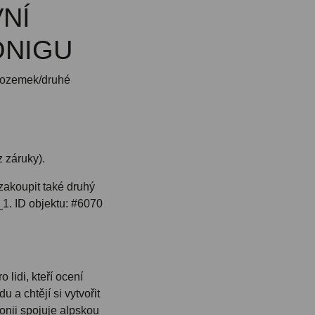
VNÍ
ÖNIGU
pozemek/druhé
z záruky).
zakoupit také druhý
1. ID objektu: #6070
 lidi, kteří ocení
u a chtějí si vytvořit
onii spojuje alpskou