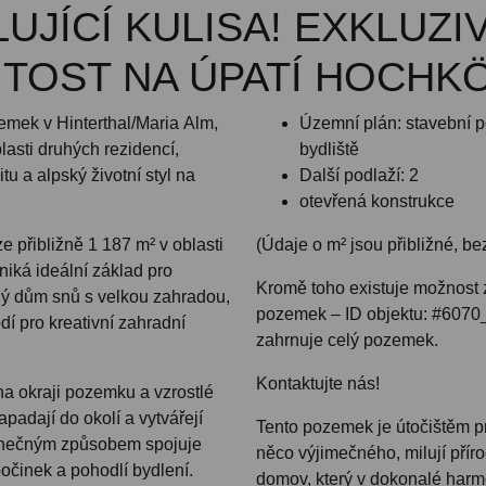
UJÍCÍ KULISA! EXKLUZI
TOST NA ÚPATÍ HOCHK
emek v Hinterthal/Maria Alm,
Územní plán: stavební 
lasti druhých rezidencí,
bydliště
itu a alpský životní styl na
Další podlaží: 2
otevřená konstrukce
 přibližně 1 187 m² v oblasti
(Údaje o m² jsou přibližné, be
niká ideální základ pro
Kromě toho existuje možnost 
ný dům snů s velkou zahradou,
pozemek – ID objektu: #6070_
dí pro kreativní zahradní
zahrnuje celý pozemek.
Kontaktujte nás!
na okraji pozemku a vzrostlé
padají do okolí a vytvářejí
Tento pozemek je útočištěm pro
dinečným způsobem spojuje
něco výjimečného, milují přírod
počinek a pohodlí bydlení.
domov, který v dokonalé harm