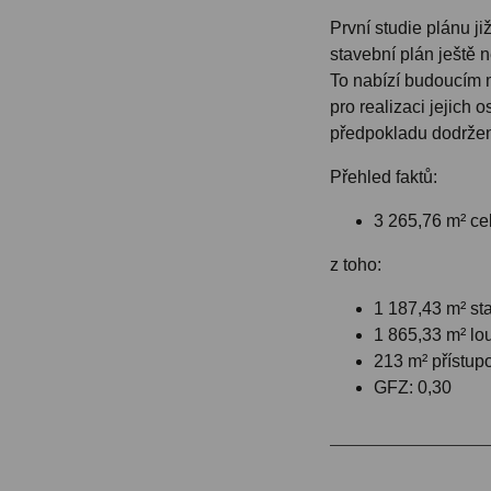
První studie plánu již
stavební plán ještě 
To nabízí budoucím 
pro realizaci jejich 
předpokladu dodržen
Přehled faktů:
3 265,76 m² c
z toho:
1 187,43 m² s
1 865,33 m² lo
213 m² přístup
GFZ: 0,30