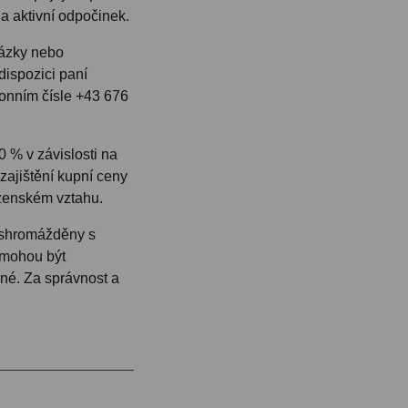
a a aktivní odpočinek.
tázky nebo
dispozici paní
fonním čísle +43 676
0 % v závislosti na
zajištění kupní ceny
uzenském vztahu.
 shromážděny s
 mohou být
é. Za správnost a