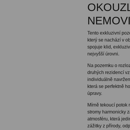
OKOUZL
NEMOVI
Tento exkluzivní poz
který se nachází v ob
spojuje klid, exkluziv
nejvyšší úrovni.
Na pozemku o rozloze
druhých rezidencí vz
individuálně navrže
která se perfektně ho
úpravy.
Mírně tekoucí potok 
stromy harmonicky za
atmosféru, která je
zážitky z přírody, od