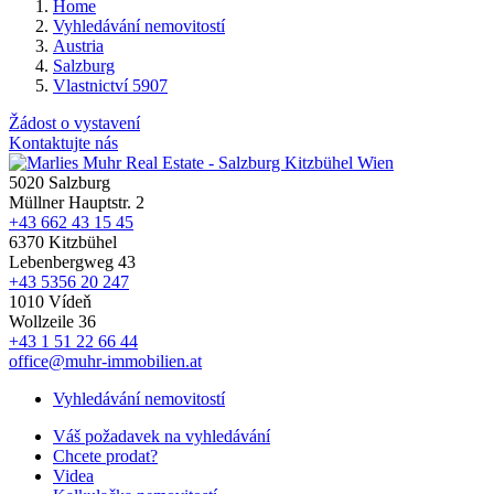
Home
Vyhledávání nemovitostí
Austria
Salzburg
Vlastnictví 5907
Žádost o vystavení
Kontaktujte nás
5020 Salzburg
Müllner Hauptstr. 2
+43 662 43 15 45
6370 Kitzbühel
Lebenbergweg 43
+43 5356 20 247
1010 Vídeň
Wollzeile 36
+43 1 51 22 66 44
office@muhr-immobilien.at
Vyhledávání nemovitostí
Váš požadavek na vyhledávání
Chcete prodat?
Videa