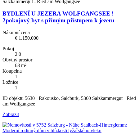
Salzkammergut - Ried am Wolfgangsee
BYDLENÍ U JEZERA WOLFGANGSEE !
2pokojový byt s přímým přístupem k jezeru
Nákupní cena
€ 1.150.000
Pokoj
2.0
Obytný prostor
68 m²
Koupelna
1
Ložnice
1
ID objektu 5630 - Rakousko, Salcburk, 5360 Salzkammergut - Ried
am Wolfgangsee
Zobrazit