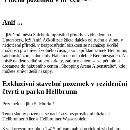
Anif ...
...jižně od města Salcburk, uprostřed přírody s výhledem na
Untersberg, leží Anif. Ačkoli zde žijete daleko od ruchu a shonu v
nedotčené přírodě, v bezprostřední blízkosti se nacházejí skvělé
možnosti pro trávení volného času, jako například zámek Hellbrunn,
salcburská zoo, solné doly Hallein nebo malebné Berchtesgaden. Na
místě najdete velké supermarkety, zatímco autem se za pět minut
dostanete do nákupního centra „Shopping Arena Alpenstraße“, kde
můžete strávit delší nákupy.
Exkluzivní stavební pozemek v rezidenční
čtvrti u parku Hellbrunn
Pozemek na jihu Salcburku!
Tento slunný pozemek se nachází v bezprostřední blízkosti
Hellbrunner Allee a Hellbrunner Wasserspiele.
S velkorysou rozlohou 1 415 m² vám nabízí perfektní základ pro