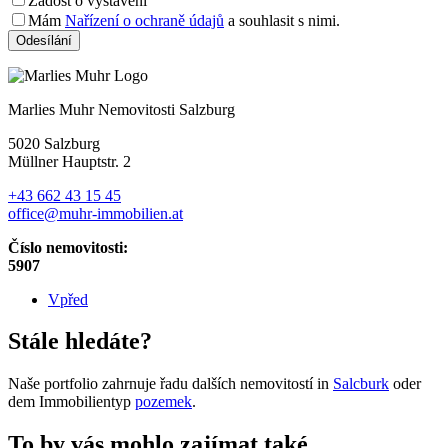
Žádost o vystavení
Mám
Nařízení o ochraně údajů
a souhlasit s nimi.
Odesílání
Marlies Muhr Nemovitosti Salzburg
5020 Salzburg
Müllner Hauptstr. 2
+43 662 43 15 45
office@muhr-immobilien.at
Číslo nemovitosti:
5907
Vpřed
Stále hledáte?
Naše portfolio zahrnuje řadu dalších nemovitostí in
Salcburk
oder
dem Immobilientyp
pozemek
.
To by vás mohlo zajímat také