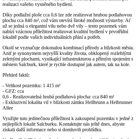
realizaci vašeho vysněného bydlení.
Díky podlažní ploše cca 0,6 lze zde realizovat hrubou podlahovou
plochu cca 840 m², což vám otevírá široké možnosti výstavby. Ať
už se jedná o elegantní vilu nebo dvě vily – tento pozemek vám
nabízí vzácnou příležitost realizovat kvalitní bydlení v prvotřídní
lokalitě podle vašich individuálních přání a potřeb.
Okolí se vyznačuje dokonalou kombinací přírody a blízkosti města.
Anif je synonymem nejvyšší kvality života, obklopený rozlehlými
zelenými plochami, vynikající infrastrukturou a přímým spojením s
městem Salcburk, které je rychle dostupné jak autem, tak na kole.
Přehled faktů:
- Velikost pozemku: 1 415 m²
- GFZ: cca
0,6 - Realizovatelná hrubá podlahová plocha: cca 840 m²
- Exkluzivní lokalita vil v blízkosti zámku Hellbrunn a Helbrunner
Allee
Využijte tuto jedinečnou příležitost k zakoupení pozemku v jedné z
nejlepších lokalit Salcburku. Kontaktujte nás ještě dnes, abyste
získali další informace nebo si domluvili prohlídku.