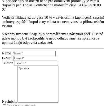
V případě dalších dotazů nebo pro domluvení prohlídky je vám k
dispozici pan Tobias Kolitscher na mobilním čísle +43 676 930 80
07.
Vedlejší náklady až do výše 10 % v závislosti na kupní ceně, sepsání
smlouvy, zajištění kupní ceny v katastru nemovitostí a příbuzenském
vztahu.
Všechny uvedené údaje byly shromážděny s náležitou péčí. Číselné
údaje mohou být zaokrouhlené nebo odhadované. Za správnost a
úplnost údajů odpovídá zadavatel.
Name
E-Mail
Telefon
Nachricht