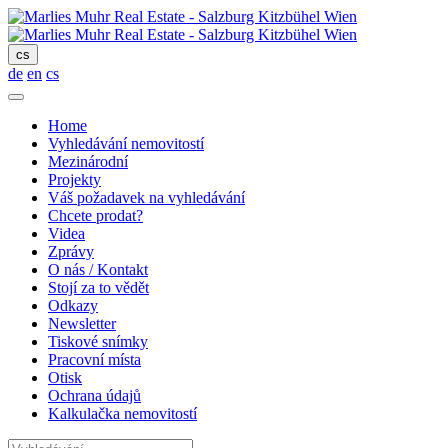
cs
de
en
cs
Home
Vyhledávání nemovitostí
Mezinárodní
Projekty
Váš požadavek na vyhledávání
Chcete prodat?
Videa
Zprávy
O nás / Kontakt
Stojí za to vědět
Odkazy
Newsletter
Tiskové snímky
Pracovní místa
Otisk
Ochrana údajů
Kalkulačka nemovitostí