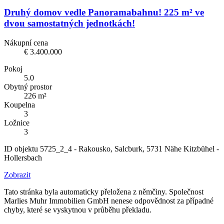
Druhý domov vedle Panoramabahnu! 225 m² ve
dvou samostatných jednotkách!
Nákupní cena
€ 3.400.000
Pokoj
5.0
Obytný prostor
226 m²
Koupelna
3
Ložnice
3
ID objektu 5725_2_4 - Rakousko, Salcburk, 5731 Nähe Kitzbühel -
Hollersbach
Zobrazit
Tato stránka byla automaticky přeložena z němčiny. Společnost
Marlies Muhr Immobilien GmbH nenese odpovědnost za případné
chyby, které se vyskytnou v průběhu překladu.