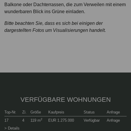
Balkone oder Dachterrassen, die zum Verweilen mit einem
wunderbaren Blick ins Grüne einladen.
Bitte beachten Sie, dass es sich bei einigen der
dargestellten Fotos um Visualisierungen handelt.
VERFÜGBARE WOHNUNGEN
Top-Nr.
Zi.
Größe
Kaufpreis
Status
Anfrage
2
17
4
119 m
EUR 1.275.000
Verfügbar
Anfrage
> Details