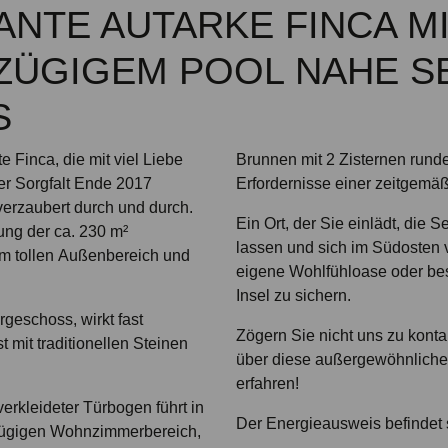
NTE AUTARKE FINCA M
ÜGIGEM POOL NAHE SES
te Finca, die mit viel Liebe
Brunnen mit 2 Zisternen run
er Sorgfalt Ende 2017
Erfordernisse einer zeitgemä
 verzaubert durch und durch.
Ein Ort, der Sie einlädt, die 
lung der ca. 230 m²
lassen und sich im Südosten 
m tollen Außenbereich und
eigene Wohlfühloase oder bess
Insel zu sichern.
geschoss, wirkt fast
Zögern Sie nicht uns zu kont
 mit traditionellen Steinen
über diese außergewöhnliche
erfahren!
verkleideter Türbogen führt in
Der Energieausweis befindet s
zügigen Wohnzimmerbereich,