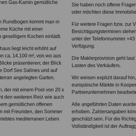
schen Gas-Kamin gemütliche
Sie haben noch offene Fragen
oder möchten diese Immobili
en Rundbogen kommt man in
Für weitere Fragen bzw. zur 
rne Küche mit einer
Besichtigungsterminen stehen
u geselligem Kochen einlädt.
unter der Telefonnummer +43 
Verfügung.
us liegt leicht erhöht auf
n ca. 14.100 m², von wo aus
Die Maklerprovision geht laut
icke präsentieren; der Blick
Lasten des Verkäufers.
e Dorf Ses Salines und auf
erran angelegten Garten.
Wir weisen explizit darauf hin
europäische Märkte in Kooper
, der mit einem Pool von 20 x
Partnerunternehmen bearbeit
mt den weiteren Reiz wie auch
nem gemütlichen offenen
Alle angeführten Daten wurden
n mit Freunden, den Sommer
erhoben. Zahlenangaben kön
gelebtes mediterranen Leben
geschätzt sein. Für die Richti
Vollständigkeit ist der Auftrag