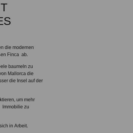
IT
 S
den die modernen
ßen Finca ab.
Seele baumeln zu
von Mallorca die
er die Insel auf der
aktieren, um mehr
 Immobilie zu
ich in Arbeit.