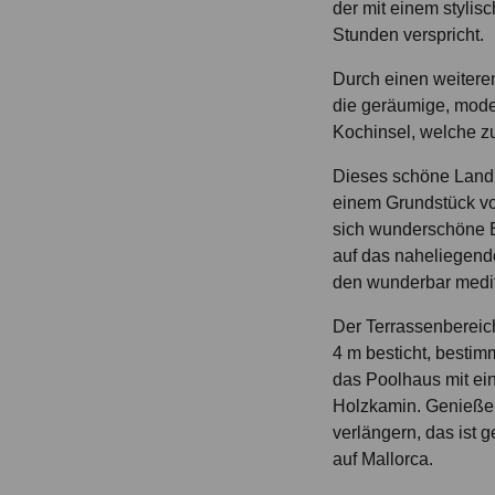
der mit einem styli
Stunden verspricht.
Durch einen weiter
die geräumige, mode
Kochinsel, welche z
Dieses schöne Landha
einem Grundstück vo
sich wunderschöne Bl
auf das naheliegend
den wunderbar medit
Der Terrassenbereich
4 m besticht, bestim
das Poolhaus mit ei
Holzkamin. Genieße
verlängern, das ist 
auf Mallorca.