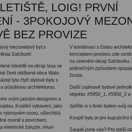
LETIŠTĚ, LOIG! PRVNÍ
NÍ - 3POKOJOVÝ MEZO
Ě BEZ PROVIZE
ojový mezonetový byt s
V kombinaci s čistou archite
města Salcburk!
konceptem prostoru zde vznik
na zeleném okraji Salcburku. 
ené lokalitě na okraji lesa ve
jedinečným způsobem spojuje k
é čtvrti oblíbené obce Wals-
života.
ejí tyto čtyři stylové byty s
a působivou architekturou.
Další zajímavé bytové jednotk
objektu: #5950_1, #5950_2 a
jme svým jasným designem a
asádou. Kvalitní vybavení, jako
Splňte si s tímto bytem svůj o
v rybinovém vzoru, ušlechtilá
Koupě bytu je pro kupujícího 
dné rovině s povrchem,
 elektrické žaluzie, mluví
Zaujali jsme vás? Pro další o