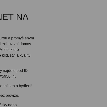
NET NA
kturou a promyšleným
l exkluzivní domov
Místo, které
lid, styl a kvalitu
y najdete pod ID
 #5950_4.
sobní sen o bydlení!
bez provize.
tázky nebo