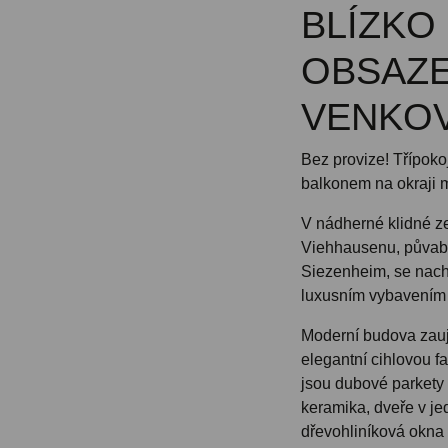
BLÍZKO 
OBSAZE
VENKOV
Bez provize! Třípok
balkonem na okraji 
V nádherné klidné zel
Viehhausenu, půvabn
Siezenheim, se nacház
luxusním vybavením 
Moderní budova zau
elegantní cihlovou f
jsou dubové parkety 
keramika, dveře v je
dřevohliníková okna a