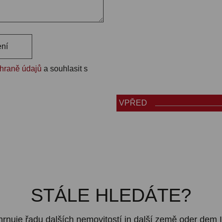
ení
chraně údajů
a souhlasit s
VPŘED
STÁLE HLEDÁTE?
ahrnuje řadu dalších nemovitostí in další země oder dem