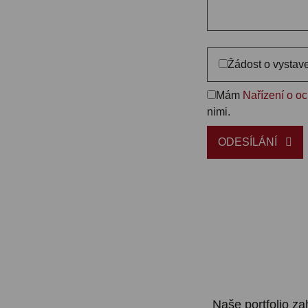
Žádost o vystav
Mám
Nařízení o o
nimi.
ODESÍLÁNÍ
Naše portfolio z