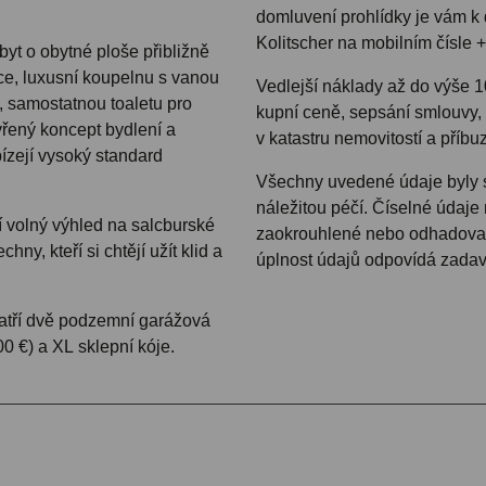
domluvení prohlídky je vám k 
Kolitscher na mobilním čísle 
yt o obytné ploše přibližně
ce, luxusní koupelnu s vanou
Vedlejší náklady až do výše 1
 samostatnou toaletu pro
kupní ceně, sepsání smlouvy, 
vřený koncept bydlení a
v katastru nemovitostí a příb
bízejí vysoký standard
Všechny uvedené údaje byly
náležitou péčí. Číselné údaje
 volný výhled na salcburské
zaokrouhlené nebo odhadovan
chny, kteří si chtějí užít klid a
úplnost údajů odpovídá zadav
atří dvě podzemní garážová
0 €) a XL sklepní kóje.