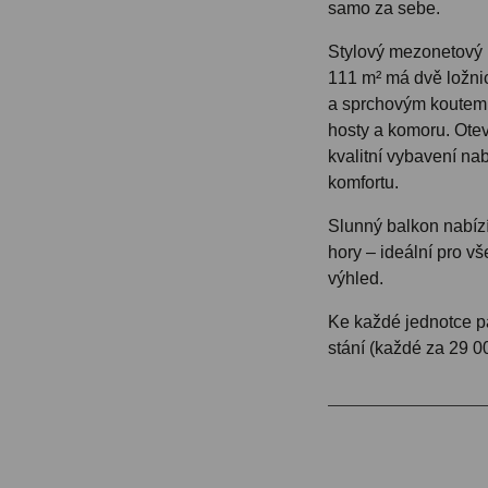
samo za sebe.
Stylový mezonetový b
111 m² má dvě ložni
a sprchovým koutem,
hosty a komoru. Ote
kvalitní vybavení na
komfortu.
Slunný balkon nabízí
hory – ideální pro vše
výhled.
Ke každé jednotce p
stání (každé za 29 00