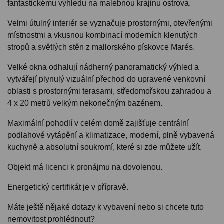
fantastickému výhledu na malebnou krajinu ostrova.
Velmi útulný interiér se vyznačuje prostornými, otevřenými
místnostmi a vkusnou kombinací moderních klenutých
stropů a světlých stěn z mallorského pískovce Marés.
Velké okna odhalují nádherný panoramatický výhled a
vytvářejí plynulý vizuální přechod do upravené venkovní
oblasti s prostornými terasami, středomořskou zahradou a
4 x 20 metrů velkým nekonečným bazénem.
Maximální pohodlí v celém domě zajišťuje centrální
podlahové vytápění a klimatizace, moderní, plně vybavená
kuchyně a absolutní soukromí, které si zde můžete užít.
Objekt má licenci k pronájmu na dovolenou.
Energetický certifikát je v přípravě.
Máte ještě nějaké dotazy k vybavení nebo si chcete tuto
nemovitost prohlédnout?