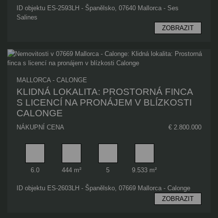
ID objektu ES-2593LH - Španělsko, 07640 Mallorca - Ses
Salines
ZOBRAZIT
MALLORCA - CALONGE
KLIDNÁ LOKALITA: PROSTORNÁ FINCA
S LICENCÍ NA PRONÁJEM V BLÍZKOSTI
CALONGE
NÁKUPNÍ CENA
€ 2.800.000
Pokoj
Obytný prostor
Koupelna
Plocha pozemku
6.0
444 m²
5
9.533 m²
ID objektu ES-2603LH - Španělsko, 07669 Mallorca - Calonge
ZOBRAZIT