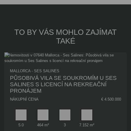
TO BY VÁS MOHLO ZAJÍMAT
TAKÉ
MALLORCA - SES SALINES
PŮSOBIVÁ VILA SE SOUKROMÍM U SES
SALINES S LICENCÍ NA REKREAČNÍ
PRONÁJEM
NÁKUPNÍ CENA
€ 4.500.000
Pokoj
Obytný prostor
Koupelna
Plocha pozemku
5.0
464 m²
3
7.152 m²