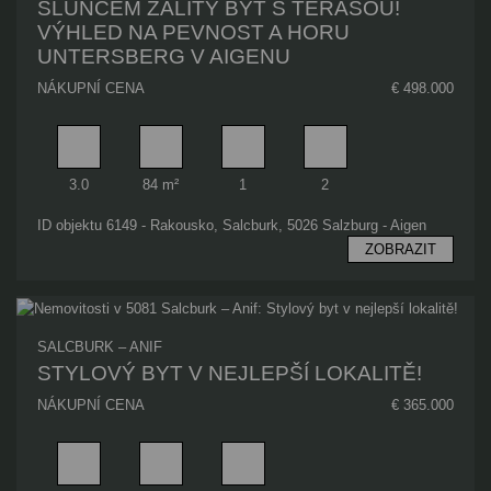
SLUNCEM ZALITÝ BYT S TERASOU!
VÝHLED NA PEVNOST A HORU
UNTERSBERG V AIGENU
NÁKUPNÍ CENA
€ 498.000
Pokoj
Obytný prostor
Koupelna
Ložnice
3.0
84 m²
1
2
ID objektu 6149 - Rakousko, Salcburk, 5026 Salzburg - Aigen
ZOBRAZIT
SALCBURK – ANIF
STYLOVÝ BYT V NEJLEPŠÍ LOKALITĚ!
NÁKUPNÍ CENA
€ 365.000
Pokoj
Obytný prostor
Koupelna