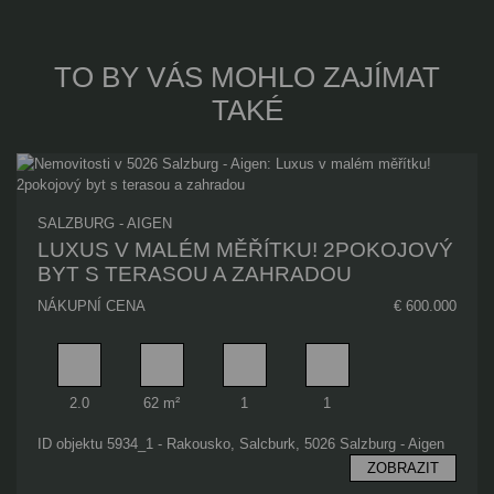
TO BY VÁS MOHLO ZAJÍMAT
TAKÉ
SALZBURG - AIGEN
LUXUS V MALÉM MĚŘÍTKU! 2POKOJOVÝ
BYT S TERASOU A ZAHRADOU
NÁKUPNÍ CENA
€ 600.000
Pokoj
Obytný prostor
Koupelna
Ložnice
2.0
62 m²
1
1
ID objektu 5934_1 - Rakousko, Salcburk, 5026 Salzburg - Aigen
ZOBRAZIT