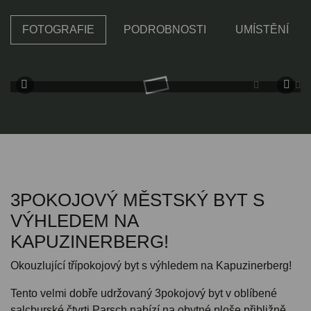
FOTOGRAFIE
PODROBNOSTI
UMÍSTĚNÍ
3POKOJOVÝ MĚSTSKÝ BYT S
VÝHLEDEM NA
KAPUZINERBERG!
Okouzlující třípokojový byt s výhledem na Kapuzinerberg!
Tento velmi dobře udržovaný 3pokojový byt v oblíbené
salcburské čtvrti Parsch nabízí na obytné ploše přibližně