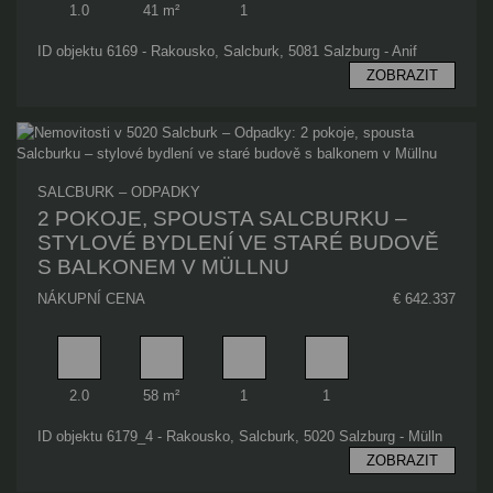
1.0
41 m²
1
ID objektu 6169 - Rakousko, Salcburk, 5081 Salzburg - Anif
ZOBRAZIT
SALCBURK – ODPADKY
2 POKOJE, SPOUSTA SALCBURKU –
STYLOVÉ BYDLENÍ VE STARÉ BUDOVĚ
S BALKONEM V MÜLLNU
NÁKUPNÍ CENA
€ 642.337
Pokoj
Obytný prostor
Koupelna
Ložnice
2.0
58 m²
1
1
ID objektu 6179_4 - Rakousko, Salcburk, 5020 Salzburg - Mülln
ZOBRAZIT