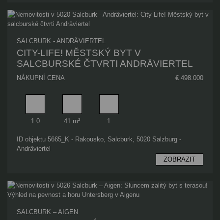
SALCBURK - ANDRÄVIERTEL
CITY-LIFE! MĚSTSKÝ BYT V
SALCBURSKÉ ČTVRTI ANDRÄVIERTEL
NÁKUPNÍ CENA
€ 498.000
Pokoj
Obytný prostor
Koupelna
1.0
41 m²
1
ID objektu 5665_K - Rakousko, Salcburk, 5020 Salzburg -
Andräviertel
ZOBRAZIT
SALCBURK – AIGEN