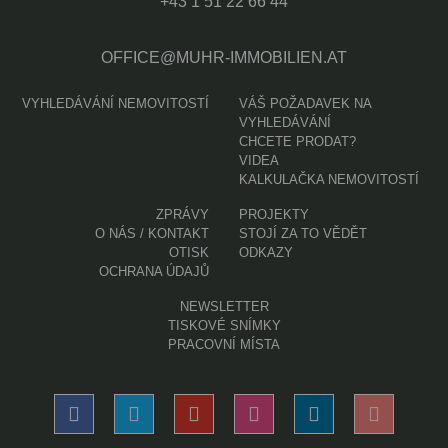
+43 1 51 22 66 44
OFFICE@MUHR-IMMOBILIEN.AT
VYHLEDÁVÁNÍ NEMOVITOSTÍ
VÁŠ POŽADAVEK NA
VYHLEDÁVÁNÍ
CHCETE PRODAT?
VIDEA
KALKULAČKA NEMOVITOSTÍ
ZPRÁVY
PROJEKTY
O NÁS / KONTAKT
STOJÍ ZA TO VĚDĚT
OTISK
ODKAZY
OCHRANA ÚDAJŮ
NEWSLETTER
TISKOVÉ SNÍMKY
PRACOVNÍ MÍSTA