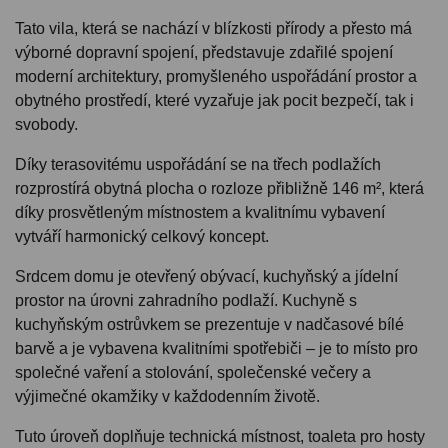
Tato vila, která se nachází v blízkosti přírody a přesto má
výborné dopravní spojení, představuje zdařilé spojení
moderní architektury, promyšleného uspořádání prostor a
obytného prostředí, které vyzařuje jak pocit bezpečí, tak i
svobody.
Díky terasovitému uspořádání se na třech podlažích
rozprostírá obytná plocha o rozloze přibližně 146 m², která
díky prosvětleným místnostem a kvalitnímu vybavení
vytváří harmonický celkový koncept.
Srdcem domu je otevřený obývací, kuchyňský a jídelní
prostor na úrovni zahradního podlaží. Kuchyně s
kuchyňským ostrůvkem se prezentuje v nadčasové bílé
barvě a je vybavena kvalitními spotřebiči – je to místo pro
společné vaření a stolování, společenské večery a
výjimečné okamžiky v každodenním životě.
Tuto úroveň doplňuje technická místnost, toaleta pro hosty