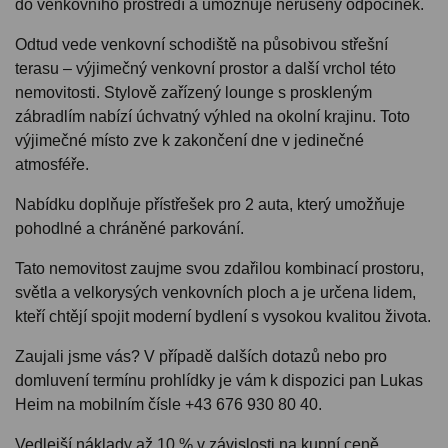
do venkovního prostředí a umožňuje nerušený odpočinek.
Odtud vede venkovní schodiště na působivou střešní
terasu – výjimečný venkovní prostor a další vrchol této
nemovitosti. Stylově zařízený lounge s proskleným
zábradlím nabízí úchvatný výhled na okolní krajinu. Toto
výjimečné místo zve k zakončení dne v jedinečné
atmosféře.
Nabídku doplňuje přístřešek pro 2 auta, který umožňuje
pohodlné a chráněné parkování.
Tato nemovitost zaujme svou zdařilou kombinací prostoru,
světla a velkorysých venkovních ploch a je určena lidem,
kteří chtějí spojit moderní bydlení s vysokou kvalitou života.
Zaujali jsme vás? V případě dalších dotazů nebo pro
domluvení termínu prohlídky je vám k dispozici pan Lukas
Heim na mobilním čísle +43 676 930 80 40.
Vedlejší náklady až 10 % v závislosti na kupní ceně,