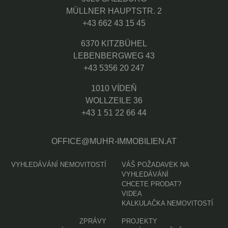
MÜLLNER HAUPTSTR. 2
+43 662 43 15 45
6370 KITZBÜHEL
LEBENBERGWEG 43
+43 5356 20 247
1010 VÍDEŇ
WOLLZEILE 36
+43 1 51 22 66 44
OFFICE@MUHR-IMMOBILIEN.AT
VYHLEDÁVÁNÍ NEMOVITOSTÍ
VÁŠ POŽADAVEK NA
VYHLEDÁVÁNÍ
CHCETE PRODAT?
VIDEA
KALKULAČKA NEMOVITOSTÍ
ZPRÁVY
PROJEKTY