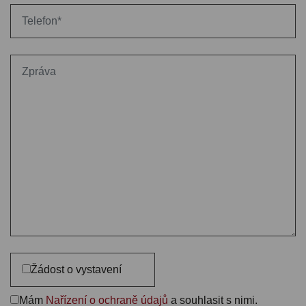
Žádost o vystavení
Mám
Nařízení o ochraně údajů
a souhlasit s nimi.