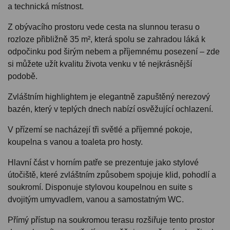
a technická místnost.
Z obývacího prostoru vede cesta na slunnou terasu o
rozloze přibližně 35 m², která spolu se zahradou láká k
odpočinku pod širým nebem a příjemnému posezení – zde
si můžete užít kvalitu života venku v té nejkrásnější
podobě.
Zvláštním highlightem je elegantně zapuštěný nerezový
bazén, který v teplých dnech nabízí osvěžující ochlazení.
V přízemí se nacházejí tři světlé a příjemné pokoje,
koupelna s vanou a toaleta pro hosty.
Hlavní část v horním patře se prezentuje jako stylové
útočiště, které zvláštním způsobem spojuje klid, pohodlí a
soukromí. Disponuje stylovou koupelnou en suite s
dvojitým umyvadlem, vanou a samostatným WC.
Přímý přístup na soukromou terasu rozšiřuje tento prostor