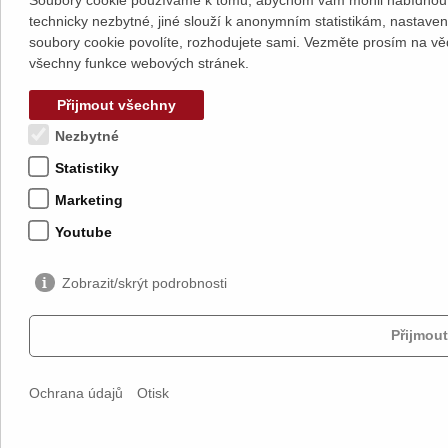
Soubory cookie používáme k tomu, abychom vám mohli nabídnout 
technicky nezbytné, jiné slouží k anonymním statistikám, nastave
soubory cookie povolíte, rozhodujete sami. Vezměte prosím na vě
všechny funkce webových stránek.
Přijmout všechny
Nezbytné
Statistiky
Marketing
Youtube
Zobrazit/skrýt podrobnosti
Přijmout
Ochrana údajů
Otisk
Žádost o vystavení