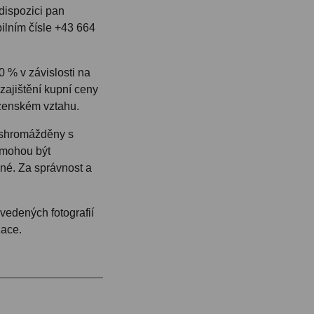
dispozici pan
ilním čísle +43 664
0 % v závislosti na
zajištění kupní ceny
uzenském vztahu.
 shromážděny s
 mohou být
é. Za správnost a
vedených fotografií
zace.