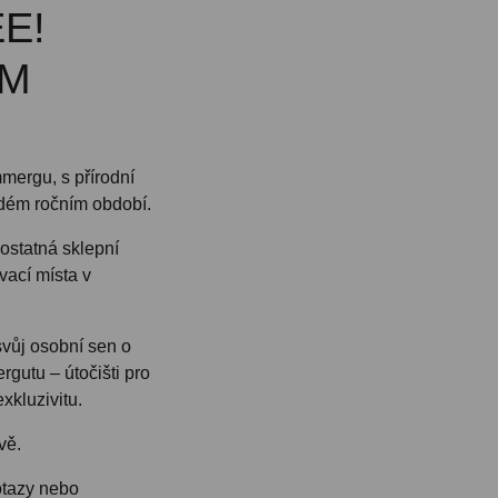
E!
ÍM
mergu, s přírodní
ždém ročním období.
ostatná sklepní
vací místa v
 svůj osobní sen o
gutu – útočišti pro
exkluzivitu.
vě.
otazy nebo