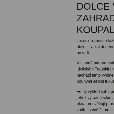
DOLCE 
ZAHRAD
KOUPAL
Jezero Traunsee leží
obzor – a každodenní
pozadí.
V slunné panoramati
idylickém Traunkirch
nachází tento výjime
pouhými sedmi luxus
Volný výhled sahá př
jehož výrazná silue
okna prosvětlují pro
vnitřní a vnější prost