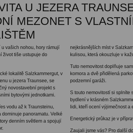
VITA U JEZERA TRAUNSE
NÍ MEZONET S VLASTN
IŠTĚM
 u vašich nohou, hory rámují
nejkrásnějších míst v Salzkam
 život tiše ustupuje do
kulisou, která okouzluje v ka
Tuto nemovitost doplňuje sam
cké lokalitě Salzkammergut, v
komora a dvě přidělená parko
enu u jezera Traunsee, se
podzemní garáži.
čný novostavební projekt s
S touto nemovitostí si splníte
ními bytovými jednotkami.
bydlení v krásném Salzkammer
es vodu až k Traunsteinu,
lidi, kteří ocení výjimečnost a 
ta dominuje panoramatu. Velké
Energetický průkaz je v přípra
story denním světlem a spojují
or.
Zaujali jsme vás? Pro další d