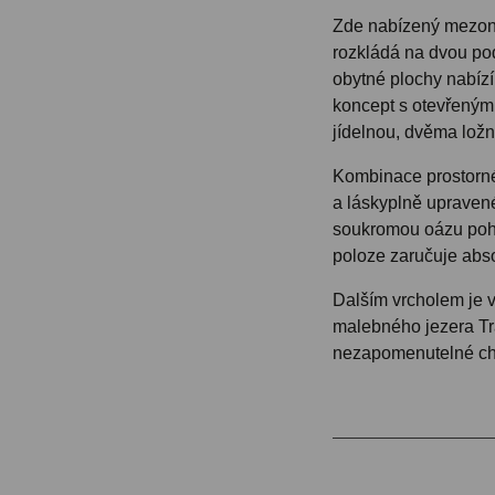
Zde nabízený mezon
rozkládá na dvou pod
obytné plochy nabíz
koncept s otevřeným
jídelnou, dvěma ložn
Kombinace prostorné
a láskyplně upravené
soukromou oázu poho
poloze zaručuje abs
Dalším vrcholem je v
malebného jezera Tra
nezapomenutelné chv