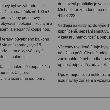
domluvení prohlídky je vám k 
etový byt se zahradou se
Michael Lanzersdorfer na mob
lažích a na přibližně 100 m²
41 38 222.
í promyšlený prostorový
 obývacím pokojem, kuchyní a
Vedlejší náklady až do výše 1
icemi a elegantní koupelnou.
kupní ceně, sepsání smlouvy, 
v katastru nemovitostí a příb
 terasy, půvabného balkonu
 vlastní zahrady vytváří
Všechny uvedené údaje byly
dy, která díky své skryté
náležitou péčí. Číselné údaje
olutní soukromí.
zaokrouhlené nebo odhadovan
úplnost odpovídá zadavatel.
lastní soukromé koupaliště u
unsee. Užijte si
Upozorňujeme, že některé z u
íle u jezera, na jednom z
jsou návrhy zařízení a vizuali