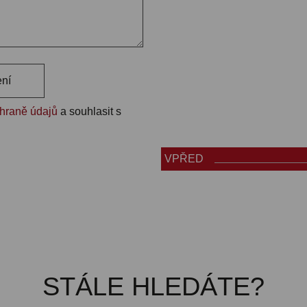
ení
chraně údajů
a souhlasit s
VPŘED
STÁLE HLEDÁTE?