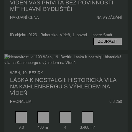
VÍDEŇ VÁS PŘIVÍTÁ BEZ POVINNOSTI
MÍT HLAVNÍ BYDLIŠTĚ!
NÁKUPNÍ CENA
NA VYŽÁDÁNÍ
ID objektu 0123 - Rakousko, Vídeň, 1. obvod – Innere Stadt
ZOBRAZIT
WIEN, 19. BEZIRK
LÁSKA K NOSTALGII: HISTORICKÁ VILA
NA KAHLENBERGU S VÝHLEDEM NA
VÍDEŇ
PRONÁJEM
€ 8.250
Pokoj
Obytný prostor
Koupelna
Plocha pozemku
9.0
430 m²
4
3.460 m²