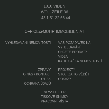
1010 VÍDEŇ
WOLLZEILE 36
+43 1 51 22 66 44
OFFICE@MUHR-IMMOBILIEN.AT
VYHLEDÁVÁNÍ NEMOVITOSTÍ
VÁŠ POŽADAVEK NA
VYHLEDÁVÁNÍ
CHCETE PRODAT?
VIDEA
KALKULAČKA NEMOVITOSTÍ
ZPRÁVY
PROJEKTY
O NÁS / KONTAKT
STOJÍ ZA TO VĚDĚT
OTISK
ODKAZY
OCHRANA ÚDAJŮ
NEWSLETTER
TISKOVÉ SNÍMKY
PRACOVNÍ MÍSTA