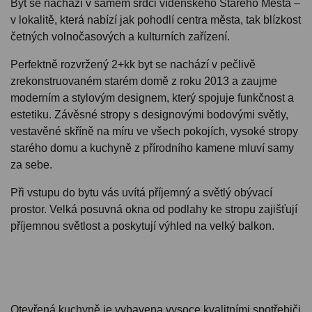
Byt se nachází v samém srdci vídeňského Starého Města –
v lokalitě, která nabízí jak pohodlí centra města, tak blízkost
četných volnočasových a kulturních zařízení.
Perfektně rozvržený 2+kk byt se nachází v pečlivě
zrekonstruovaném starém domě z roku 2013 a zaujme
moderním a stylovým designem, který spojuje funkčnost a
estetiku. Závěsné stropy s designovými bodovými světly,
vestavěné skříně na míru ve všech pokojích, vysoké stropy
starého domu a kuchyně z přírodního kamene mluví samy
za sebe.
Při vstupu do bytu vás uvítá příjemný a světlý obývací
prostor. Velká posuvná okna od podlahy ke stropu zajišťují
příjemnou světlost a poskytují výhled na velký balkon.
Otevřená kuchyně je vybavena vysoce kvalitními spotřebiči