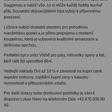
Gaggenau a nabízí vše, co si může každý hobby kuchař
přát. Sousední obývací/jídelní část vybízí k příjemnému
posezení.
Ložnice nabízí dostatek prostoru pro pohodlnou
manželskou postel a je přímo propojena s moderní
koupelnou, která je vybavena kvalitními armaturami a
dešťovou sprchou.
Perfektní byt v srdci Vídně pro páry, milovníky opery a lidi,
kteří rádi žijí uprostřed dění.
Vedlejší náklady činí až 10 % v závislosti na kupní ceně,
sepsání smlouvy, zajištění kupní ceny v katastru
nemovitostí a příbuzenském vztahu.
Pro další dotazy nebo domluvení prohlídky je vám k
dispozici Lukas Heim na telefonním čísle +43 676 930 80
40.