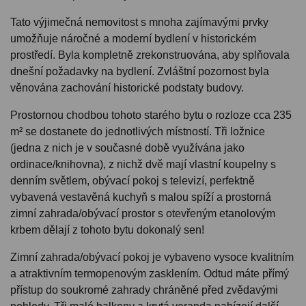
Tato výjimečná nemovitost s mnoha zajímavými prvky
umožňuje náročné a moderní bydlení v historickém
prostředí. Byla kompletně zrekonstruována, aby splňovala
dnešní požadavky na bydlení. Zvláštní pozornost byla
věnována zachování historické podstaty budovy.
Prostornou chodbou tohoto starého bytu o rozloze cca 235
m² se dostanete do jednotlivých místností. Tři ložnice
(jedna z nich je v současné době využívána jako
ordinace/knihovna), z nichž dvě mají vlastní koupelny s
denním světlem, obývací pokoj s televizí, perfektně
vybavená vestavěná kuchyň s malou spíží a prostorná
zimní zahrada/obývací prostor s otevřeným etanolovým
krbem dělají z tohoto bytu dokonalý sen!
Zimní zahrada/obývací pokoj je vybaveno vysoce kvalitním
a atraktivním termopenovým zasklením. Odtud máte přímý
přístup do soukromé zahrady chráněné před zvědavými