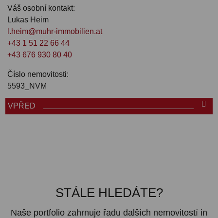
Váš osobní kontakt:
Lukas Heim
l.heim@muhr-immobilien.at
+43 1 51 22 66 44
+43 676 930 80 40
Číslo nemovitosti:
5593_NVM
VPŘED
STÁLE HLEDÁTE?
Naše portfolio zahrnuje řadu dalších nemovitostí in