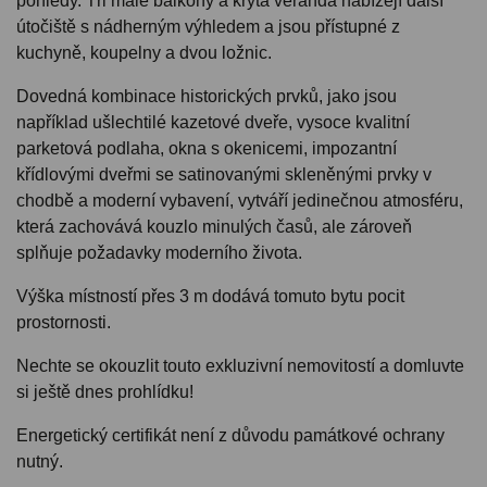
pohledy. Tři malé balkony a krytá veranda nabízejí další
útočiště s nádherným výhledem a jsou přístupné z
kuchyně, koupelny a dvou ložnic.
Dovedná kombinace historických prvků, jako jsou
například ušlechtilé kazetové dveře, vysoce kvalitní
parketová podlaha, okna s okenicemi, impozantní
křídlovými dveřmi se satinovanými skleněnými prvky v
chodbě a moderní vybavení, vytváří jedinečnou atmosféru,
která zachovává kouzlo minulých časů, ale zároveň
splňuje požadavky moderního života.
Výška místností přes 3 m dodává tomuto bytu pocit
prostornosti.
Nechte se okouzlit touto exkluzivní nemovitostí a domluvte
si ještě dnes prohlídku!
Energetický certifikát není z důvodu památkové ochrany
nutný.