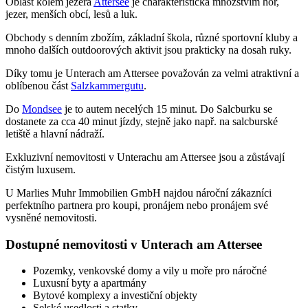
Oblast kolem jezera
Attersee
je charakteristická množstvím hor,
jezer, menších obcí, lesů a luk.
Obchody s denním zbožím, základní škola, různé sportovní kluby a
mnoho dalších outdoorových aktivit jsou prakticky na dosah ruky.
Díky tomu je Unterach am Attersee považován za velmi atraktivní a
oblíbenou část
Salzkammergutu
.
Do
Mondsee
je to autem necelých 15 minut. Do Salcburku se
dostanete za cca 40 minut jízdy, stejně jako např. na salcburské
letiště a hlavní nádraží.
Exkluzivní nemovitosti v Unterachu am Attersee jsou a zůstávají
čistým luxusem.
U Marlies Muhr Immobilien GmbH najdou nároční zákazníci
perfektního partnera pro koupi, pronájem nebo pronájem své
vysněné nemovitosti.
Dostupné nemovitosti v Unterach am Attersee
Pozemky, venkovské domy a vily u moře pro náročné
Luxusní byty a apartmány
Bytové komplexy a investiční objekty
Selské usedlosti a statky