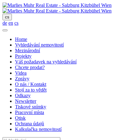
cs
de
en
cs
Home
Vyhledávání nemovitostí
Mezinárodní
Projekty
Váš požadavek na vyhledávání
Chcete prodat?
Videa
Zprávy
O nás / Kontakt
Stojí za to vědět
Odkazy
Newsletter
Tiskové snímky
Pracovní místa
Otisk
Ochrana údajů
Kalkulačka nemovitostí