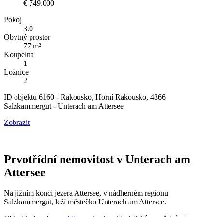
€ 749.000
Pokoj
3.0
Obytný prostor
77 m²
Koupelna
1
Ložnice
2
ID objektu 6160 - Rakousko, Horní Rakousko, 4866
Salzkammergut - Unterach am Attersee
Zobrazit
Prvotřídní nemovitost v Unterach am
Attersee
Na jižním konci jezera Attersee, v nádherném regionu
Salzkammergut, leží městečko Unterach am Attersee.