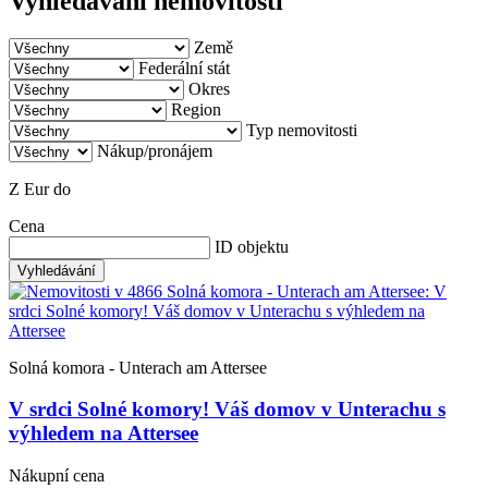
Vyhledávání nemovitostí
Země
Federální stát
Okres
Region
Typ nemovitosti
Nákup/pronájem
Z Eur
do
Cena
ID objektu
Vyhledávání
Solná komora - Unterach am Attersee
V srdci Solné komory! Váš domov v Unterachu s
výhledem na Attersee
Nákupní cena