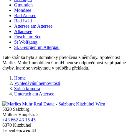
Gmunden
Mondsee
Bad Aussee
Bad Ischl
Attersee am Attersee
Altaussee
Fuschl am See
St Wolfgang
St. Georgen im Attergau
Tato stránka byla automaticky přeložena z němčiny. Společnost
Marlies Muhr Immobilien GmbH nenese odpovědnost za případné
chyby, které se vyskytnou v průběhu překladu.
Home
Vyhledávání nemovitostí
Solná komora
Unterach am Attersee
5020 Salzburg
Müllner Hauptstr. 2
+43 662 43 15 45
6370 Kitzbühel
Lebenbergweg 43