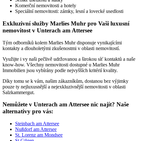
Komerční nemovitosti a hotely
Speciální nemovitosti: zámky, lesní a lovecké usedlosti
Exkluzivní služby Marlies Muhr pro Vaši luxusní
nemovitost v Unterach am Attersee
Tým odborníků kolem Marlies Muhr disponuje vynikajícími
kontakty a dlouholetými zkušenostmi v oblasti nemovitostí.
Využijte i vy naši pečlivě udržovanou a širokou síť kontaktů a naše
know-how. Všechny nemovitosti dostupné u Marlies Muhr
Immobilien jsou vybírány podle nejvyšších kritérií kvality.
Díky tomu se k vám, našim zákazníkům, dostanou bez výjimky
pouze ty nejluxusnější a nejexkluzivnější nemovitosti v oblasti
Salzkammergut.
Nemůžete v Unterach am Attersee nic najít? Naše
alternativy pro vás:
Steinbach am Attersee
Nußdorf am Attersee
St. Lorenz am Mondsee
St Gilgen