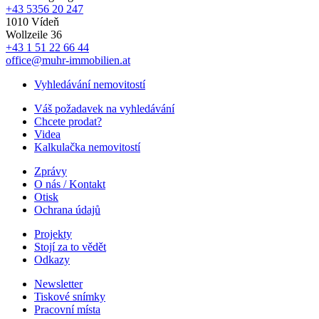
+43 5356 20 247
1010 Vídeň
Wollzeile 36
+43 1 51 22 66 44
office@muhr-immobilien.at
Vyhledávání nemovitostí
Váš požadavek na vyhledávání
Chcete prodat?
Videa
Kalkulačka nemovitostí
Zprávy
O nás / Kontakt
Otisk
Ochrana údajů
Projekty
Stojí za to vědět
Odkazy
Newsletter
Tiskové snímky
Pracovní místa